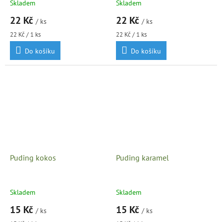
Skladem
Skladem
22 Kč
22 Kč
/ ks
/ ks
Měrná
Měrná
22 Kč / 1 ks
22 Kč / 1 ks
cena:
cena:
Do košíku
Do košíku
Puding kokos
Puding karamel
Skladem
Skladem
15 Kč
15 Kč
/ ks
/ ks