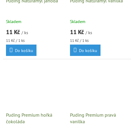
Puding Naturamyl jahoda
Puding Naturamyl vanilka
Skladem
Skladem
11 Kč
11 Kč
/ ks
/ ks
Měrná
Měrná
11 Kč / 1 ks
11 Kč / 1 ks
cena:
cena:
Do košíku
Do košíku
Puding Premium hořká
Puding Premium pravá
čokoláda
vanilka