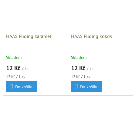
HAAS Puding karamel
HAAS Puding kokos
Skladem
Skladem
12 Kč
12 Kč
/ ks
/ ks
Měrná
Měrná
12 Kč / 1 ks
12 Kč / 1 ks
cena:
cena:
Do košíku
Do košíku