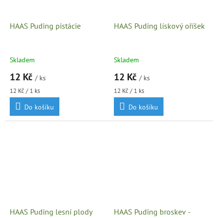
HAAS Puding pistácie
HAAS Puding lískový oříšek
Skladem
Skladem
12 Kč
12 Kč
/ ks
/ ks
Měrná
Měrná
12 Kč / 1 ks
12 Kč / 1 ks
cena:
cena:
Do košíku
Do košíku
HAAS Puding lesní plody
HAAS Puding broskev -