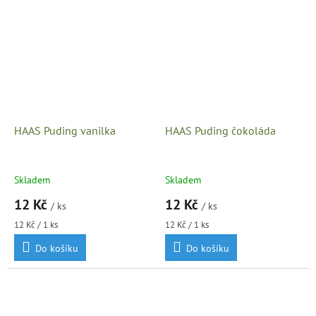
HAAS Puding vanilka
HAAS Puding čokoláda
Skladem
Skladem
12 Kč
12 Kč
/ ks
/ ks
Měrná
Měrná
12 Kč / 1 ks
12 Kč / 1 ks
cena:
cena:
Do košíku
Do košíku