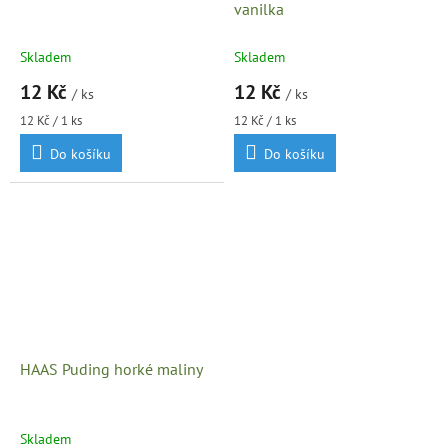
vanilka
Skladem
Skladem
12 Kč
12 Kč
/ ks
/ ks
Měrná
Měrná
12 Kč / 1 ks
12 Kč / 1 ks
cena:
cena:
Do košíku
Do košíku
HAAS Puding horké maliny
Skladem