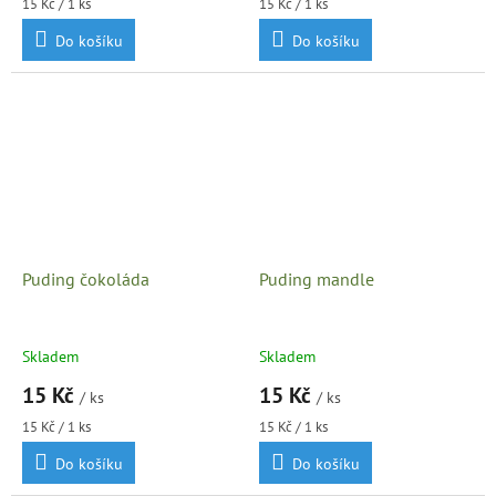
Měrná
Měrná
15 Kč / 1 ks
15 Kč / 1 ks
cena:
cena:
Do košíku
Do košíku
Puding čokoláda
Puding mandle
Skladem
Skladem
15 Kč
15 Kč
/ ks
/ ks
Měrná
Měrná
15 Kč / 1 ks
15 Kč / 1 ks
cena:
cena:
Do košíku
Do košíku