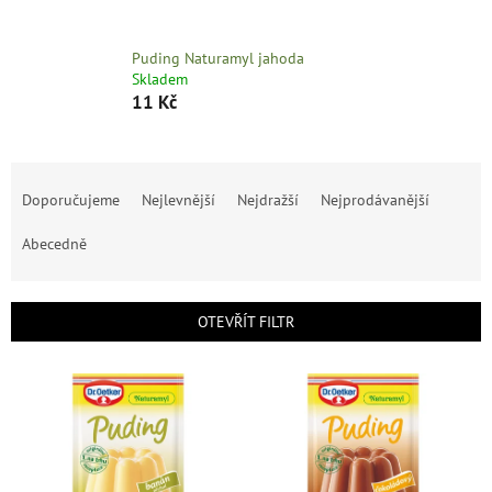
Puding Naturamyl jahoda
Skladem
11 Kč
Ř
a
Doporučujeme
Nejlevnější
Nejdražší
Nejprodávanější
z
e
Abecedně
n
í
p
OTEVŘÍT FILTR
r
o
V
d
ý
u
p
k
i
t
s
ů