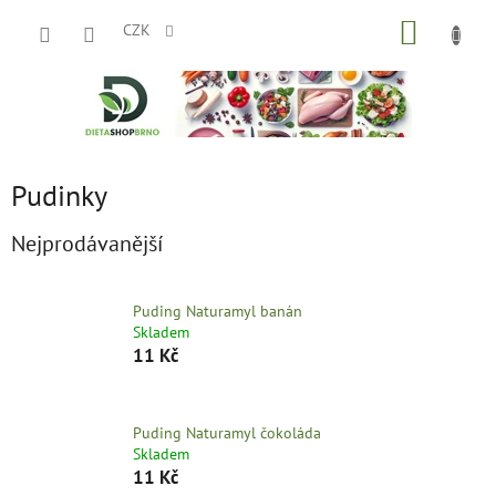
Přejít
NÁKUP
na
CZK
obsah
KOŠÍK
Pudinky
Nejprodávanější
Puding Naturamyl banán
Skladem
11 Kč
Puding Naturamyl čokoláda
Skladem
11 Kč