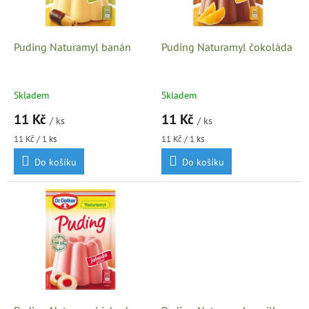
p
r
o
d
Puding Naturamyl banán
Puding Naturamyl čokoláda
u
k
t
Skladem
Skladem
ů
11 Kč
11 Kč
/ ks
/ ks
Měrná
Měrná
11 Kč / 1 ks
11 Kč / 1 ks
cena:
cena:
Do košíku
Do košíku