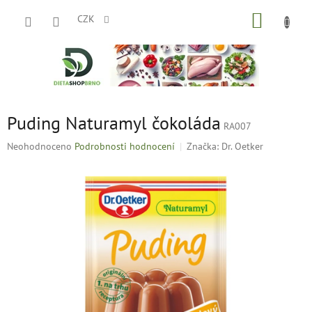
Přejít
NÁKUP
na
CZK
obsah
KOŠÍK
Puding Naturamyl čokoláda
RA007
Průměrné
Neohodnoceno
Podrobnosti hodnocení
Značka:
Dr. Oetker
hodnocení
produktu
je
0,0
z
5
hvězdiček.