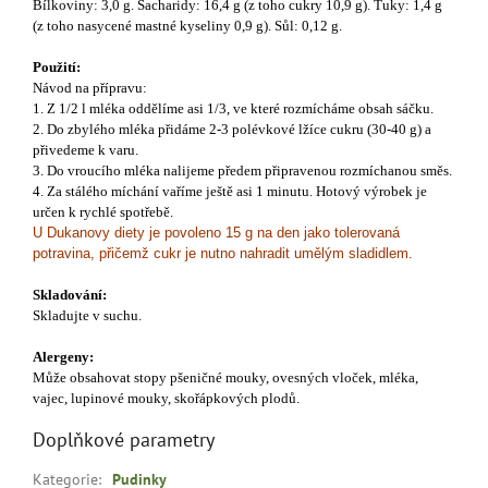
Bílkoviny: 3,0 g. Sacharidy: 16,4 g (z toho cukry 10,9 g). Tuky: 1,4 g
(z toho nasycené mastné kyseliny 0,9 g). Sůl: 0,12 g.
Použití:
Návod na přípravu:
1. Z 1/2 l mléka oddělíme asi 1/3, ve které rozmícháme obsah sáčku.
2. Do zbylého mléka přidáme 2-3 polévkové lžíce cukru (30-40 g) a
přivedeme k varu.
3. Do vroucího mléka nalijeme předem připravenou rozmíchanou směs.
4. Za stálého míchání vaříme ještě asi 1 minutu. Hotový výrobek je
určen k rychlé spotřebě.
U Dukanovy diety je povoleno 15 g na den jako tolerovaná
potravina, přičemž cukr je nutno nahradit umělým sladidlem.
Skladování:
Skladujte v suchu.
Alergeny:
Může obsahovat stopy pšeničné mouky, ovesných vloček, mléka,
vajec, lupinové mouky, skořápkových plodů.
Doplňkové parametry
Kategorie
:
Pudinky