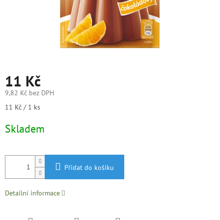
11 Kč
9,82 Kč bez DPH
Měrná
11 Kč / 1 ks
cena:
Skladem
Přidat do košíku
Detailní informace