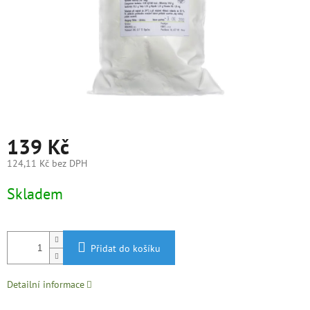
139 Kč
124,11 Kč bez DPH
Měrná
Skladem
cena:
Přidat do košíku
Detailní informace