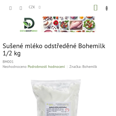
Přejít
NÁKUP
na
CZK
obsah
KOŠÍK
Sušené mléko odstředěné Bohemilk
1/2 kg
BM001
Průměrné
Neohodnoceno
Podrobnosti hodnocení
Značka:
Bohemilk
hodnocení
produktu
je
0,0
z
5
hvězdiček.