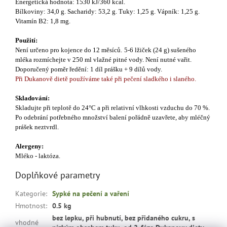
Energetická hodnota: 1530 kJ/360 kcal.
Bílkoviny: 34,0 g. Sacharidy: 53,2 g. Tuky: 1,25 g. Vápník: 1,25 g.
Vitamín B2: 1,8 mg.
Použití:
Není určeno pro kojence do 12 měsíců.
5-6 lžiček (24 g) sušeného
mléka rozmíchejte v 250 ml vlažné pitné vody. Není nutné vařit.
Doporučený poměr ředění: 1 díl prášku + 9 dílů vody.
Při Dukanově dietě používáme také při pečení sladkého i slaného.
Skladování:
Skladujte při teplotě do 24°C a při relativní vlhkosti vzduchu do 70 %.
Po odebrání potřebného množství balení pořádně uzavřete, aby mléčný
prášek neztvrdl.
Alergeny:
Mléko - laktóza.
Doplňkové parametry
Kategorie
:
Sypké na pečení a vaření
Hmotnost
:
0.5 kg
bez lepku, při hubnutí, bez přidaného cukru, s
vhodné