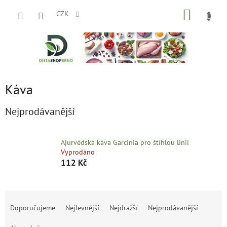
Přejít
NÁKUP
na
CZK
obsah
KOŠÍK
Káva
Nejprodávanější
Ajurvédská káva Garcinia pro štíhlou linii
Vyprodáno
112 Kč
Ř
a
Doporučujeme
Nejlevnější
Nejdražší
Nejprodávanější
z