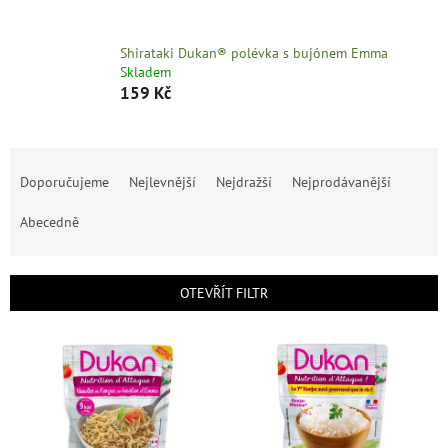
Shirataki Dukan® polévka s bujónem Emma
Skladem
159 Kč
Ř
a
Doporučujeme
Nejlevnější
Nejdražší
Nejprodávanější
z
e
Abecedně
n
í
p
OTEVŘÍT FILTR
r
o
V
d
ý
u
p
k
i
t
s
ů