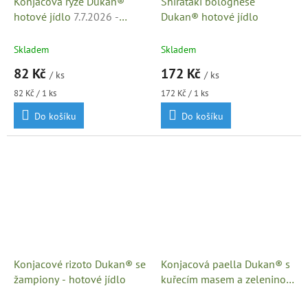
Konjacová rýže Dukan®
Shirataki bolognese
hotové jídlo
7.7.2026 -
Dukan® hotové jídlo
minimální trvanlivost
Skladem
Skladem
82 Kč
172 Kč
/ ks
/ ks
Měrná
Měrná
82 Kč / 1 ks
172 Kč / 1 ks
cena:
cena:
Do košíku
Do košíku
Konjacové rizoto Dukan® se
Konjacová paella Dukan® s
žampiony - hotové jídlo
kuřecím masem a zeleninou
- hotové jídlo