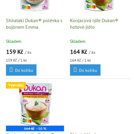
p
r
o
d
Shirataki Dukan® polévka s
Konjacová rýže Dukan®
u
bujónem Emma
hotové jídlo
k
t
Skladem
Skladem
ů
159 Kč
164 Kč
/ ks
/ ks
Měrná
Měrná
159 Kč / 1 ks
164 Kč / 1 ks
cena:
cena:
Do košíku
Do košíku
Výprodej
164 Kč
–50 %