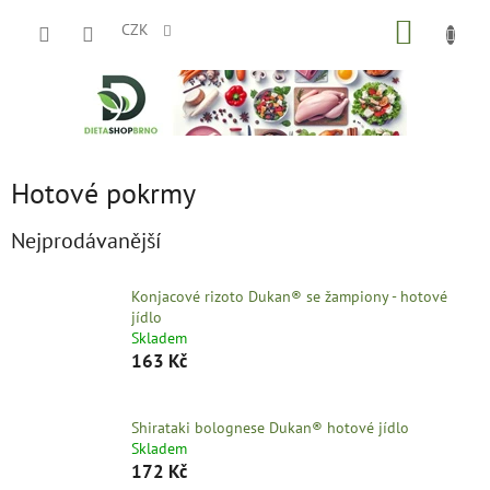
Přejít
NÁKUP
na
CZK
obsah
KOŠÍK
Hotové pokrmy
Nejprodávanější
Konjacové rizoto Dukan® se žampiony - hotové
jídlo
Skladem
163 Kč
Shirataki bolognese Dukan® hotové jídlo
Skladem
172 Kč