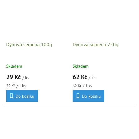
Dýňová semena 100g
Dýňová semena 250g
Skladem
Skladem
29 Kč
62 Kč
/ ks
/ ks
Měrná
Měrná
29 Kč / 1 ks
62 Kč / 1 ks
cena:
cena:
Do košíku
Do košíku