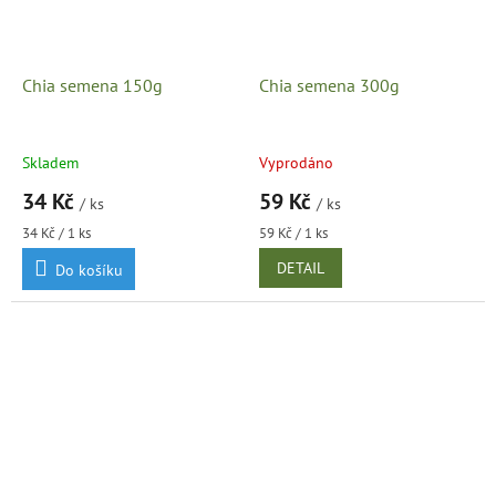
Chia semena 150g
Chia semena 300g
Skladem
Vyprodáno
34 Kč
59 Kč
/ ks
/ ks
Měrná
Měrná
34 Kč / 1 ks
59 Kč / 1 ks
cena:
cena:
DETAIL
Do košíku