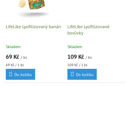
LifeLike Lyofilizovaný banán
LifeLike Lyofilizované
borůvky
Skladem
Skladem
69 Kč
109 Kč
/ ks
/ ks
Měrná
Měrná
69 Kč / 1 ks
109 Kč / 1 ks
cena:
cena:
Do košíku
Do košíku