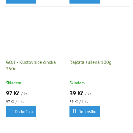
GOJI - Kustovnice čínská
Rajčata sušená 100g
250g
Skladem
Skladem
97 Kč
39 Kč
/ ks
/ ks
Měrná
Měrná
97 Kč / 1 ks
39 Kč / 1 ks
cena:
cena:
Do košíku
Do košíku