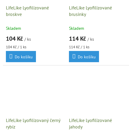
LifeLike Lyofilizované
LifeLike Lyofilizované
broskve
brusinky
Skladem
Skladem
104 Kč
114 Kč
/ ks
/ ks
Měrná
Měrná
104 Kč / 1 ks
114 Kč / 1 ks
cena:
cena:
Do košíku
Do košíku
LifeLike Lyofilizovaný černý
LifeLike Lyofilizované
rybíz
jahody