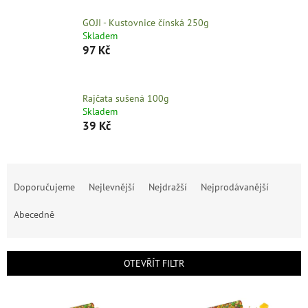
GOJI - Kustovnice čínská 250g
Skladem
97 Kč
Rajčata sušená 100g
Skladem
39 Kč
Ř
a
Doporučujeme
Nejlevnější
Nejdražší
Nejprodávanější
z
e
Abecedně
n
í
p
OTEVŘÍT FILTR
r
o
V
d