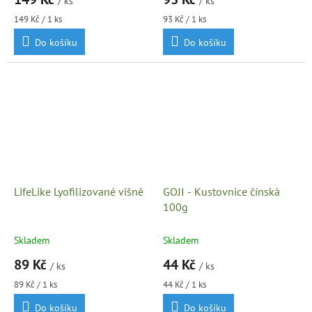
/ ks
/ ks
Měrná
Měrná
149 Kč / 1 ks
93 Kč / 1 ks
cena:
cena:
Do košíku
Do košíku
LifeLike Lyofilizované višně
GOJI - Kustovnice čínská
100g
Skladem
Skladem
89 Kč
44 Kč
/ ks
/ ks
Měrná
Měrná
89 Kč / 1 ks
44 Kč / 1 ks
cena:
cena:
Do košíku
Do košíku