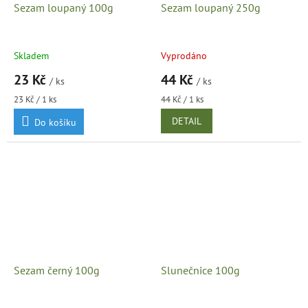
Sezam loupaný 100g
Sezam loupaný 250g
Skladem
Vyprodáno
23 Kč
44 Kč
/ ks
/ ks
Měrná
Měrná
23 Kč / 1 ks
44 Kč / 1 ks
cena:
cena:
DETAIL
Do košíku
Sezam černý 100g
Slunečnice 100g