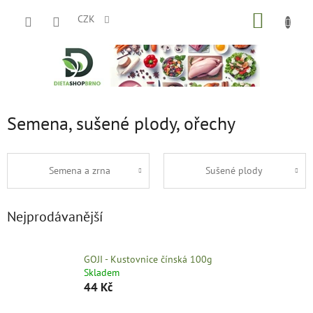
Přejít
NÁKUP
na
CZK
obsah
KOŠÍK
Semena, sušené plody, ořechy
Semena a zrna
Sušené plody
Nejprodávanější
GOJI - Kustovnice čínská 100g
Skladem
44 Kč