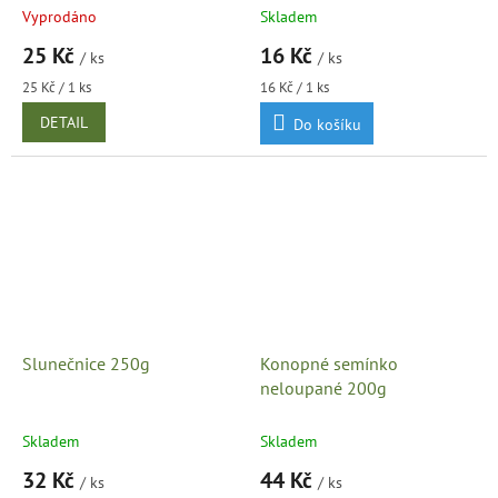
Vyprodáno
Skladem
25 Kč
16 Kč
/ ks
/ ks
Měrná
Měrná
25 Kč / 1 ks
16 Kč / 1 ks
cena:
cena:
DETAIL
Do košíku
Slunečnice 250g
Konopné semínko
neloupané 200g
Skladem
Skladem
32 Kč
44 Kč
/ ks
/ ks