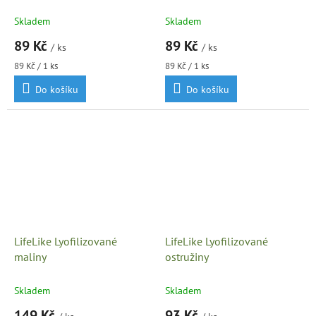
Skladem
Skladem
89 Kč
89 Kč
/ ks
/ ks
Měrná
Měrná
89 Kč / 1 ks
89 Kč / 1 ks
cena:
cena:
Do košíku
Do košíku
LifeLike Lyofilizované
LifeLike Lyofilizované
maliny
ostružiny
Skladem
Skladem
149 Kč
93 Kč