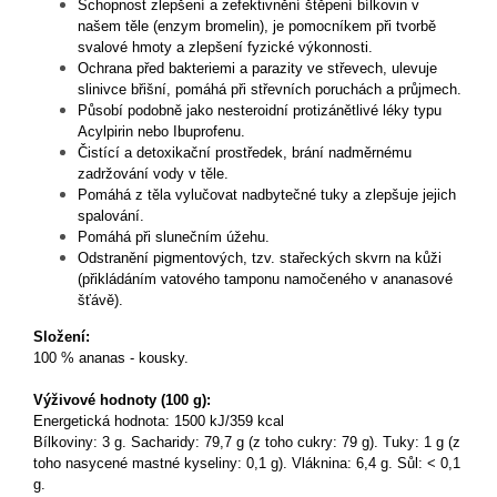
Schopnost zlepšení a zefektivnění štěpení bílkovin v
našem těle (enzym bromelin), je pomocníkem při tvorbě
svalové hmoty a zlepšení fyzické výkonnosti.
Ochrana před bakteriemi a parazity ve střevech, ulevuje
slinivce břišní, pomáhá při střevních poruchách a průjmech.
Působí podobně jako nesteroidní protizánětlivé léky typu
Acylpirin nebo Ibuprofenu.
Čistící a detoxikační prostředek, brání nadměrnému
zadržování vody v těle.
Pomáhá z těla vylučovat nadbytečné tuky a zlepšuje jejich
spalování.
Pomáhá při slunečním úžehu.
Odstranění pigmentových, tzv. stařeckých skvrn na kůži
(přikládáním vatového tamponu namočeného v ananasové
šťávě).
Složení:
100 % ananas - kousky.
Výživové hodnoty (100 g):
Energetická hodnota: 1500
kJ/359 kcal
Bílkoviny: 3 g. Sacharidy: 79,7 g (z toho cukry: 79 g). Tuky: 1 g (z
toho nasycené mastné kyseliny: 0,1 g). Vláknina: 6,4 g. Sůl: < 0,1
g.