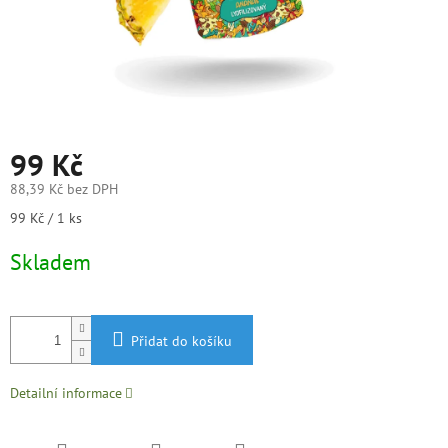
99 Kč
88,39 Kč bez DPH
Měrná
99 Kč / 1 ks
cena:
Skladem
Přidat do košíku
Detailní informace