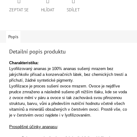
ZEPTAT SE
HLÍDAT
SDÍLET
Popis
Detailní popis produktu
Charakteristika:
Lyofilizovaný ananas je 100% ananas sušený mrazem bez
jakýchkoliv přísad a konzervačních látek, bez chemických trestí a
příchutí, žádné syntetické pigmenty.
Lyofilizace je proces sušení ovoce mrazem. Ovoce je nejdříve
prudce zmraženo a následně sušeno při nižším tlaku, kde se voda
z ovoce mění v páru a ovoce si tak zachovává svou přirozenou
strukturu, barvu, vůni a především nutriční hodnotu včetně všech
vitamínů a minerálů obsažených v čerstvém ovoci. Prostě vše, co
je v čerstvém ovoci najdete i v lyofilizovaném.
Prospěšné účinky ananasu
: