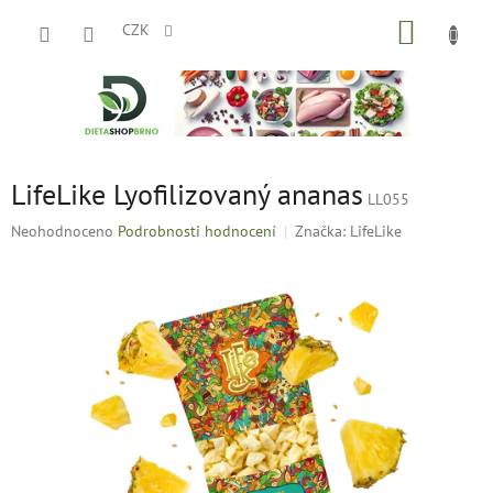
Přejít
NÁKUP
na
CZK
obsah
KOŠÍK
LifeLike Lyofilizovaný ananas
LL055
Průměrné
Neohodnoceno
Podrobnosti hodnocení
Značka:
LifeLike
hodnocení
produktu
je
0,0
z
5
hvězdiček.