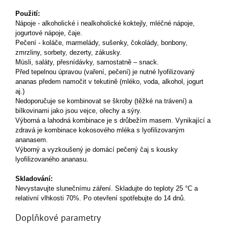
Použití:
Nápoje -
alkoholické i nealkoholické koktejly,
mléčné nápoje,
jogurtové nápoje,
čaje.
Pečení -
koláče,
marmelády,
sušenky,
čokolády,
bonbony,
zmrzliny, sorbety,
dezerty, zákusky.
Müsli, s
aláty, p
řesnídávky, s
amostatně – snack.
Před tepelnou úpravou (vaření, pečení) je nutné lyofilizovaný
ananas předem namočit v tekutině (mléko, voda, alkohol, jogurt
aj.)
Nedoporučuje se kombinovat se škroby (těžké na trávení) a
bílkovinami jako jsou vejce, ořechy a sýry.
Výborná a lahodná kombinace je s drůbežím masem. V
ynikající a
zdravá je kombinace kokosového mléka s lyofilizovaným
ananasem.
V
ýborný a vyzkoušený je domácí pečený čaj s kousky
lyofilizovaného ananasu.
Skladování:
Nevystavujte slunečnímu záření. Skladujte do teploty 25 °C a
relativní vlhkosti 70%. Po otevření spotřebujte do 14 dnů.
Doplňkové parametry