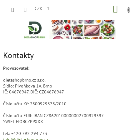
Přejít
NÁKUP
na
CZK
obsah
KOŠÍK
Kontakty
Provozovatel:
dietashopbrno.cz s.r.o.
Sídlo: Pivoňkova 1A, Brno
IČ: 04676947, DIČ: CZ04676947
Číslo učtu Kč: 2800929378/2010
Číslo učtu EUR: IBAN CZ8620100000002700929397
SWIFT FIOBCZPPXXX
tel.: +420 792 294 773
info@dietashopbrno.cz