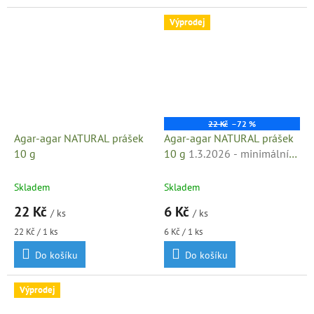
Výprodej
22 Kč
–72 %
Agar-agar NATURAL prášek
Agar-agar NATURAL prášek
10 g
10 g
1.3.2026 - minimální
trvanlivost
Skladem
Skladem
22 Kč
6 Kč
/ ks
/ ks
Měrná
Měrná
22 Kč / 1 ks
6 Kč / 1 ks
cena:
cena:
Do košíku
Do košíku
Výprodej