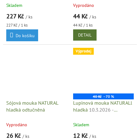
Skladem
Vyprodáno
227 Kč
44 Kč
/ ks
/ ks
Měrná
Měrná
227 Kč / 1 ks
44 Kč / 1 ks
cena:
cena:
DETAIL
Do košíku
Výprodej
40 Kč
–70 %
Sójová mouka NATURAL
Lupinová mouka NATURALl
hladká odtučněná
hladká
10.3.2026 -
minimální trvanlivost
Vyprodáno
Skladem
26 Kč
12 Kč
/ ks
/ ks