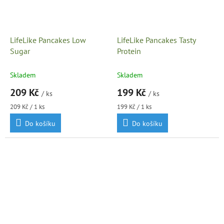
LifeLike Pancakes Low
LifeLike Pancakes Tasty
Sugar
Protein
Skladem
Skladem
209 Kč
199 Kč
/ ks
/ ks
Měrná
Měrná
209 Kč / 1 ks
199 Kč / 1 ks
cena:
cena:
Do košíku
Do košíku