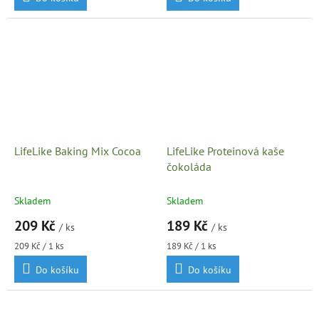
LifeLike Baking Mix Cocoa
LifeLike Proteinová kaše
čokoláda
Skladem
Skladem
209 Kč
189 Kč
/ ks
/ ks
Měrná
Měrná
209 Kč / 1 ks
189 Kč / 1 ks
cena:
cena:
Do košíku
Do košíku