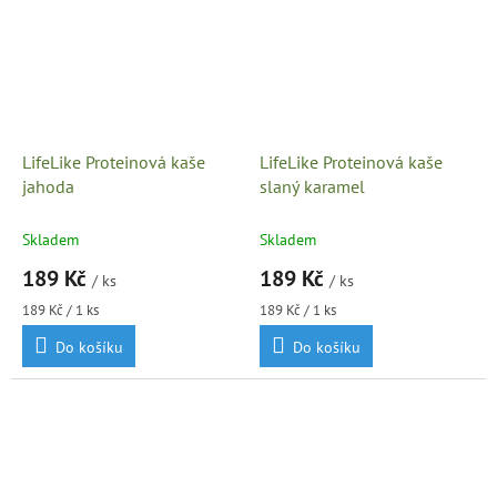
LifeLike Proteinová kaše
LifeLike Proteinová kaše
jahoda
slaný karamel
Skladem
Skladem
189 Kč
189 Kč
/ ks
/ ks
Měrná
Měrná
189 Kč / 1 ks
189 Kč / 1 ks
cena:
cena:
Do košíku
Do košíku