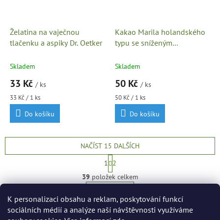
Želatina na vaječnou
Kakao Marila holandského
tlačenku a aspiky Dr. Oetker
typu se sníženým
množstvím tuku
Skladem
Skladem
33 Kč
50 Kč
/ ks
/ ks
Měrná
Měrná
33 Kč / 1 ks
50 Kč / 1 ks
cena:
cena:
Do košíku
Do košíku
NAČÍST 15 DALŠÍCH
S
1
2
t
O
r
39
položek celkem
v
á
l
NAHORU
n
K personalizaci obsahu a reklam, poskytování funkcí
á
k
o
d
sociálních médií a analýze naší návštěvnosti využíváme
v
Z
a