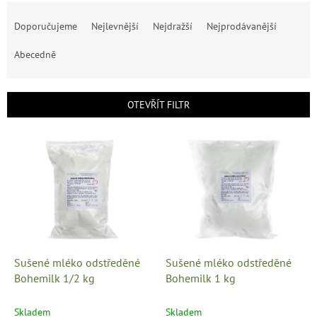
Ř
a
Doporučujeme
Nejlevnější
Nejdražší
Nejprodávanější
z
e
Abecedně
n
í
p
OTEVŘÍT FILTR
r
o
V
d
ý
u
p
k
i
t
s
ů
p
r
o
d
Sušené mléko odstředěné
Sušené mléko odstředěné
u
Bohemilk 1/2 kg
Bohemilk 1 kg
k
t
Skladem
Skladem