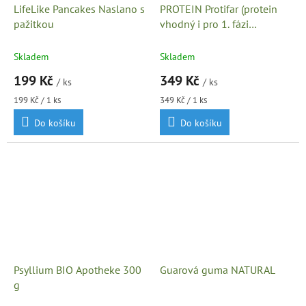
LifeLike Pancakes Naslano s
PROTEIN Protifar (protein
pažitkou
vhodný i pro 1. fázi
Dukanovy diety)
Skladem
Skladem
199 Kč
349 Kč
/ ks
/ ks
Měrná
Měrná
199 Kč / 1 ks
349 Kč / 1 ks
cena:
cena:
Do košíku
Do košíku
Psyllium BIO Apotheke 300
Guarová guma NATURAL
g