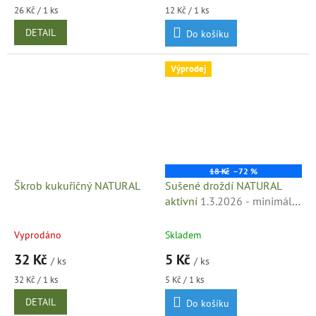
Měrná
Měrná
26 Kč / 1 ks
12 Kč / 1 ks
cena:
cena:
DETAIL
Do košíku
Výprodej
18 Kč
–72 %
Škrob kukuřičný NATURAL
Sušené droždí NATURAL
aktivní
1.3.2026 - minimální
trvanlivost
Vyprodáno
Skladem
32 Kč
5 Kč
/ ks
/ ks
Měrná
Měrná
32 Kč / 1 ks
5 Kč / 1 ks
cena:
cena:
DETAIL
Do košíku