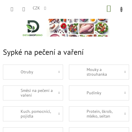
Přejít
NÁKUP
na
CZK
obsah
KOŠÍK
Sypké na pečení a vaření
Mouky a
Otruby
strouhanka
Směsi na pečení a
Pudinky
vaření
Kuch. pomocníci,
Protein, škrob,
pojidla
mléko, seitan