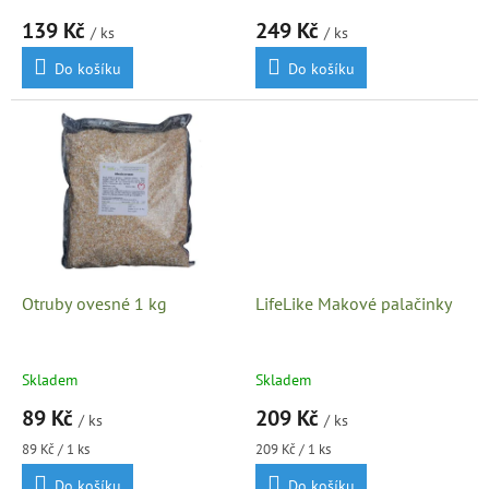
ů
139 Kč
249 Kč
/ ks
/ ks
Do košíku
Do košíku
Otruby ovesné 1 kg
LifeLike Makové palačinky
Skladem
Skladem
89 Kč
209 Kč
/ ks
/ ks
Měrná
Měrná
89 Kč / 1 ks
209 Kč / 1 ks
cena:
cena:
Do košíku
Do košíku