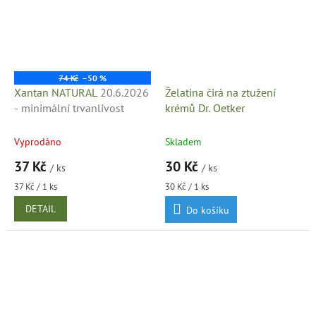
74 Kč
–50 %
Xantan NATURAL
20.6.2026
Želatina čirá na ztužení
- minimální trvanlivost
krémů Dr. Oetker
Vyprodáno
Skladem
37 Kč
30 Kč
/ ks
/ ks
Měrná
Měrná
37 Kč / 1 ks
30 Kč / 1 ks
cena:
cena:
DETAIL
Do košíku