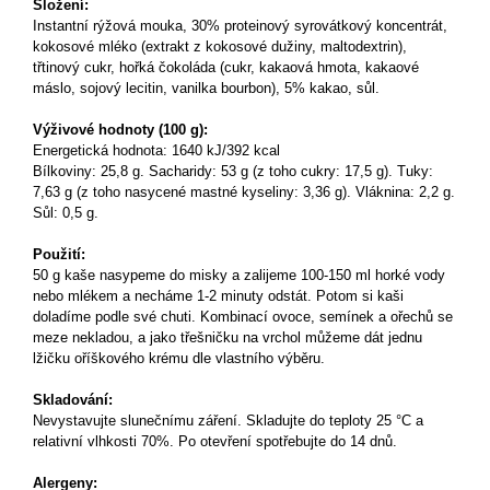
Složení:
Instantní rýžová mouka, 30% proteinový syrovátkový koncentrát,
kokosové mléko (extrakt z kokosové dužiny, maltodextrin),
třtinový cukr, hořká čokoláda (cukr, kakaová hmota, kakaové
máslo, sojový lecitin, vanilka bourbon), 5% kakao, sůl.
Výživové hodnoty (100 g):
Energetická hodnota: 1640
kJ/392 kcal
Bílkoviny: 25,8 g. Sacharidy: 53 g (z toho cukry: 17,5 g). Tuky:
7,63 g (z toho nasycené mastné kyseliny: 3,36 g). Vláknina: 2,2 g.
Sůl: 0,5 g.
Použití:
50 g kaše nasypeme do misky a zalijeme 100-150 ml horké vody
nebo mlékem a necháme 1-2 minuty odstát. Potom si kaši
doladíme podle své chuti. Kombinací ovoce, semínek a ořechů se
meze nekladou, a jako třešničku na vrchol můžeme dát jednu
lžičku oříškového krému dle vlastního výběru.
Skladování:
Nevystavujte slunečnímu záření. Skladujte do teploty 25 °C a
relativní vlhkosti 70%. Po otevření spotřebujte do 14 dnů.
Alergeny: