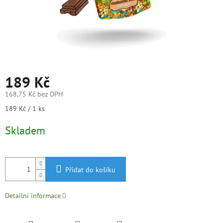
189 Kč
168,75 Kč bez DPH
Měrná
189 Kč / 1 ks
cena:
Skladem
Přidat do košíku
Detailní informace