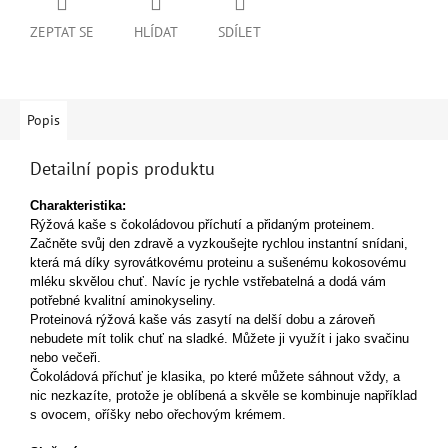
ZEPTAT SE
HLÍDAT
SDÍLET
Popis
Detailní popis produktu
Charakteristika:
Rýžová kaše s čokoládovou příchutí a přidaným proteinem.
Začněte svůj den zdravě a vyzkoušejte rychlou instantní snídani,
která má díky syrovátkovému proteinu a sušenému kokosovému
mléku skvělou chuť. Navíc je rychle vstřebatelná a dodá vám
potřebné kvalitní aminokyseliny.
Proteinová rýžová kaše vás zasytí na delší dobu a zároveň
nebudete mít tolik chuť na sladké. Můžete ji využít i jako svačinu
nebo večeři.
Čokoládová příchuť je klasika, po které můžete sáhnout vždy, a
nic nezkazíte, protože je oblíbená a skvěle se kombinuje například
s ovocem, oříšky nebo ořechovým krémem.