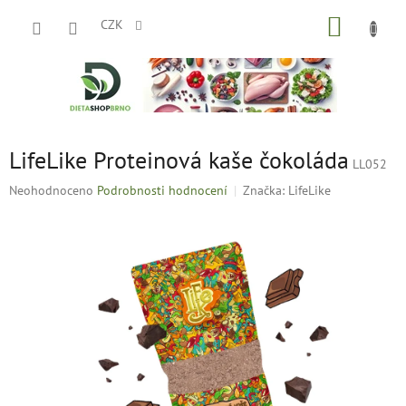
Přejít
NÁKUP
na
CZK
obsah
KOŠÍK
LifeLike Proteinová kaše čokoláda
LL052
Průměrné
Neohodnoceno
Podrobnosti hodnocení
Značka:
LifeLike
hodnocení
produktu
je
0,0
z
5
hvězdiček.