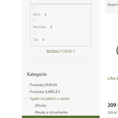
n
a
Dopor
e
z
l
Akce
0
e
V
n
ý
í
Novinka
0
p
p
i
r
Tip
0
s
o
p
d
ROZBALIT FILTR
r
u
o
k
d
t
Přeskočit
u
ů
Kategorie
kategorie
LifeL
k
t
Produkty DUKAN
ů
Produkty KARÉLÉA
Sypké na pečení a vaření
209
Otruby
Mouky a strouhanka
Měrná
209 Kč 
cena: