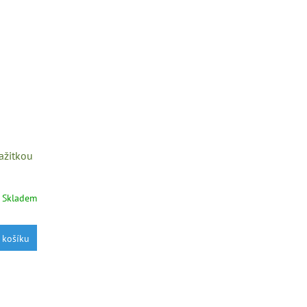
ažitkou
Skladem
 košíku