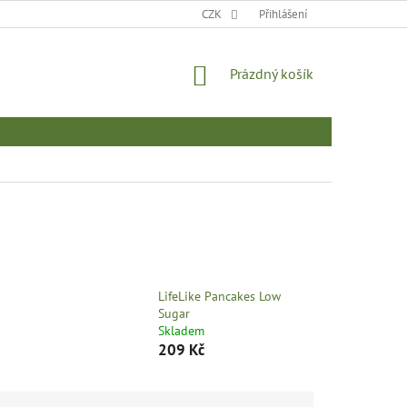
MOJE OBJEDNÁVKA
CZK
Přihlášení
NÁKUPNÍ
Prázdný košík
KOŠÍK
LifeLike Pancakes Low
Sugar
Skladem
209 Kč