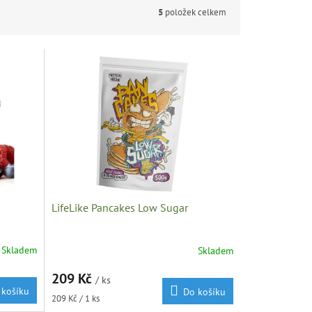
5
položek celkem
LifeLike Pancakes Low Sugar
Skladem
Skladem
209 Kč
/ ks
 košíku
Do košíku
Měrná
209 Kč / 1 ks
cena: