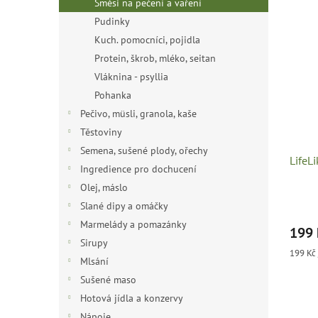
Směsi na pečení a vaření
Pudinky
Kuch. pomocníci, pojidla
Protein, škrob, mléko, seitan
Vláknina - psyllia
Pohanka
Pečivo, müsli, granola, kaše
Těstoviny
Semena, sušené plody, ořechy
LifeL
Ingredience pro dochucení
Olej, máslo
Slané dipy a omáčky
Marmelády a pomazánky
199
Sirupy
Měrná
199 Kč 
Mlsání
cena:
Sušené maso
Hotová jídla a konzervy
Nápoje