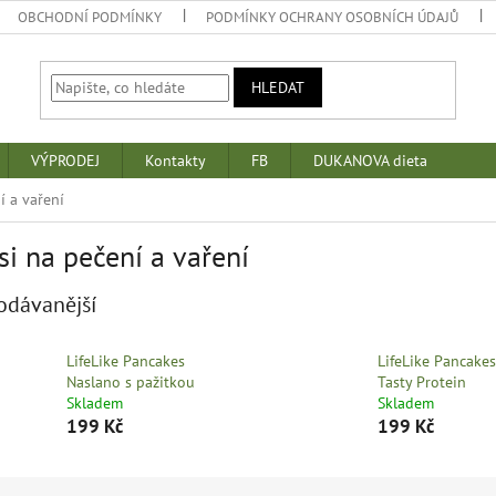
OBCHODNÍ PODMÍNKY
PODMÍNKY OCHRANY OSOBNÍCH ÚDAJŮ
HLEDAT
VÝPRODEJ
Kontakty
FB
DUKANOVA dieta
í a vaření
i na pečení a vaření
odávanější
LifeLike Pancakes
LifeLike Pancakes
Naslano s pažitkou
Tasty Protein
Skladem
Skladem
199 Kč
199 Kč