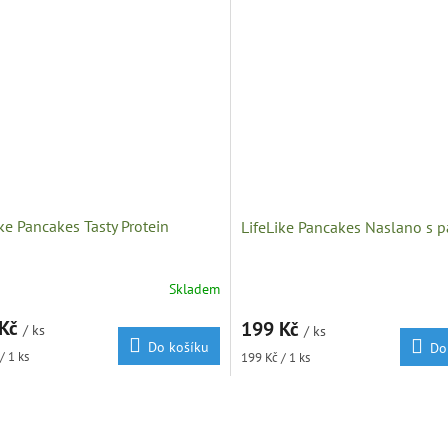
ike Pancakes Tasty Protein
LifeLike Pancakes Naslano s p
Skladem
 Kč
199 Kč
/ ks
/ ks
Do košíku
Do
Měrná
/ 1 ks
199 Kč / 1 ks
cena:
O
v
l