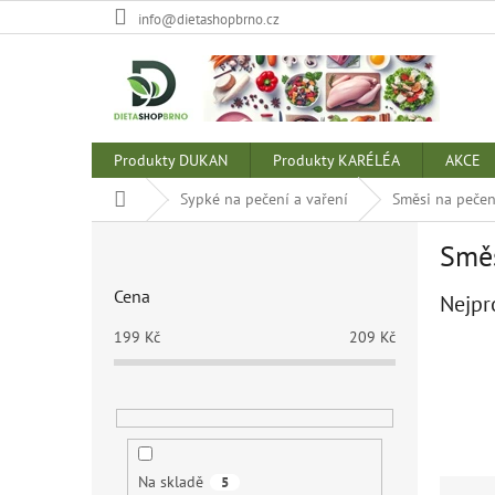
Přejít
info@dietashopbrno.cz
na
obsah
Produkty DUKAN
Produkty KARÉLÉA
AKCE
Domů
Sypké na pečení a vaření
Směsi na pečen
P
Směs
o
s
Cena
Nejpr
t
r
199
Kč
209
Kč
a
n
n
í
p
a
Na skladě
5
Ř