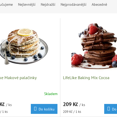
učujeme
Nejlevnější
Nejdražší
Nejprodávanější
Abecedně
ike Makové palačinky
LifeLike Baking Mix Cocoa
Skladem
 Kč
209 Kč
/ ks
/ ks
Do košíku
Do
Měrná
/ 1 ks
209 Kč / 1 ks
cena: