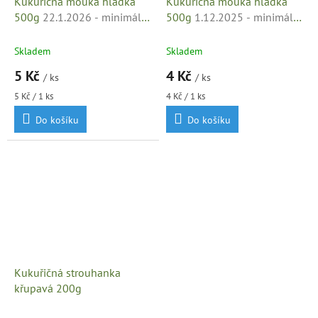
Kukuřičná mouka hladká
Kukuřičná mouka hladká
500g
22.1.2026 - minimální
500g
1.12.2025 - minimální
trvanlivost
trvanlivost
Skladem
Skladem
5 Kč
4 Kč
/ ks
/ ks
Měrná
Měrná
5 Kč / 1 ks
4 Kč / 1 ks
cena:
cena:
Do košíku
Do košíku
Kukuřičná strouhanka
křupavá 200g