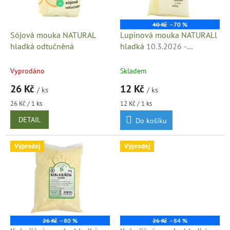
p
r
o
40 Kč
–70 %
d
Sójová mouka NATURAL
Lupinová mouka NATURALl
u
hladká odtučněná
hladká
10.3.2026 -
k
minimální trvanlivost
t
Vyprodáno
Skladem
ů
26 Kč
12 Kč
/ ks
/ ks
Měrná
Měrná
26 Kč / 1 ks
12 Kč / 1 ks
cena:
cena:
DETAIL
Do košíku
Výprodej
Výprodej
26 Kč
–80 %
26 Kč
–84 %