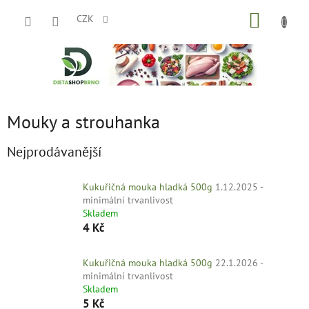
Přejít
NÁKUP
na
CZK
obsah
KOŠÍK
Mouky a strouhanka
Nejprodávanější
Kukuřičná mouka hladká 500g
1.12.2025 -
minimální trvanlivost
Skladem
4 Kč
Kukuřičná mouka hladká 500g
22.1.2026 -
minimální trvanlivost
Skladem
5 Kč