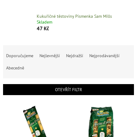
Kukuřičné těstoviny Písmenka Sam Mills
Skladem
47 Kč
Ř
a
Doporučujeme
Nejlevnější
Nejdražší
Nejprodávanější
z
e
Abecedně
n
í
p
OTEVŘÍT FILTR
r
o
V
d
ý
u
p
k
i
t
s
ů