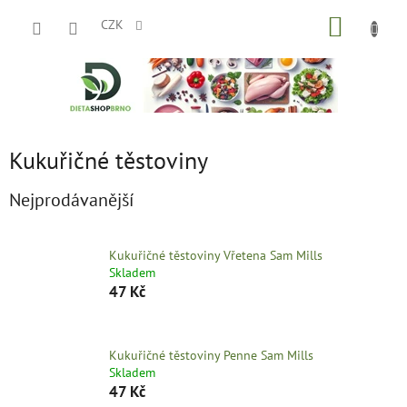
Přejít
NÁKUP
na
CZK
obsah
KOŠÍK
Kukuřičné těstoviny
Nejprodávanější
Kukuřičné těstoviny Vřetena Sam Mills
Skladem
47 Kč
Kukuřičné těstoviny Penne Sam Mills
Skladem
47 Kč