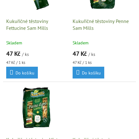
p
r
o
d
Kukuřičné těstoviny
Kukuřičné těstoviny Penne
u
Fettucine Sam Mills
Sam Mills
k
t
Skladem
Skladem
ů
47 Kč
47 Kč
/ ks
/ ks
Měrná
Měrná
47 Kč / 1 ks
47 Kč / 1 ks
cena:
cena:
Do košíku
Do košíku