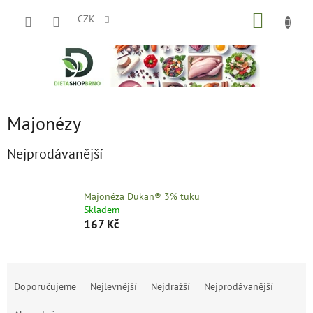
Přejít
NÁKUP
na
CZK
obsah
KOŠÍK
Majonézy
Nejprodávanější
Majonéza Dukan® 3% tuku
Skladem
167 Kč
Ř
a
Doporučujeme
Nejlevnější
Nejdražší
Nejprodávanější
z