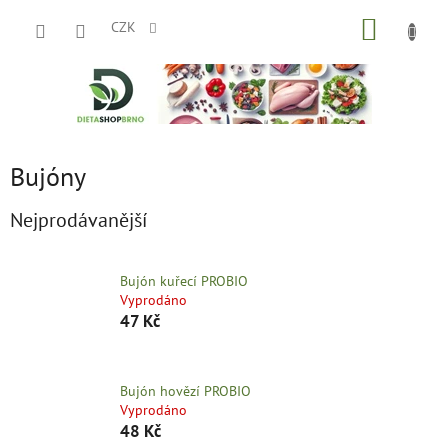
Přejít
NÁKUP
na
CZK
obsah
KOŠÍK
Bujóny
Nejprodávanější
Bujón kuřecí PROBIO
Vyprodáno
47 Kč
Bujón hovězí PROBIO
Vyprodáno
48 Kč