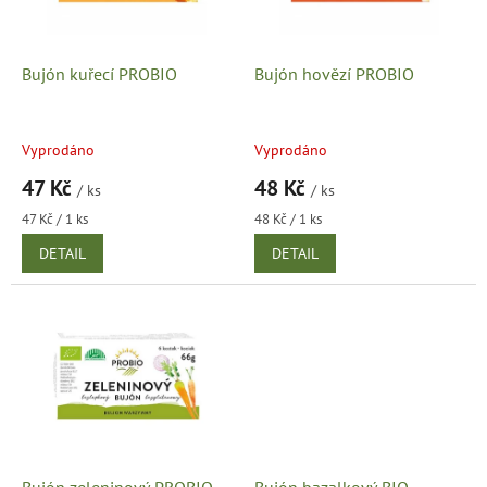
p
r
o
d
Bujón kuřecí PROBIO
Bujón hovězí PROBIO
u
k
t
Vyprodáno
Vyprodáno
ů
47 Kč
48 Kč
/ ks
/ ks
Měrná
Měrná
47 Kč / 1 ks
48 Kč / 1 ks
cena:
cena:
DETAIL
DETAIL