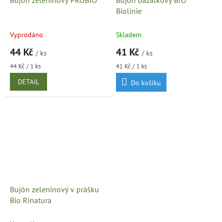
Bujón zeleninový PROBIO
Bujón bazalkový BIO
Biolinie
Vyprodáno
Skladem
44 Kč
41 Kč
/ ks
/ ks
Měrná
Měrná
44 Kč / 1 ks
41 Kč / 1 ks
cena:
cena:
DETAIL
Do košíku
Bujón zeleninový v prášku
Bio Rinatura