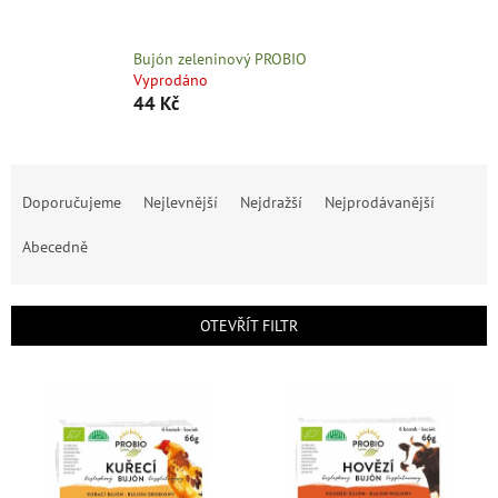
Bujón zeleninový PROBIO
Vyprodáno
44 Kč
Ř
a
Doporučujeme
Nejlevnější
Nejdražší
Nejprodávanější
z
e
Abecedně
n
í
p
OTEVŘÍT FILTR
r
o
V
d
ý
u
p
k
i
t
s
ů