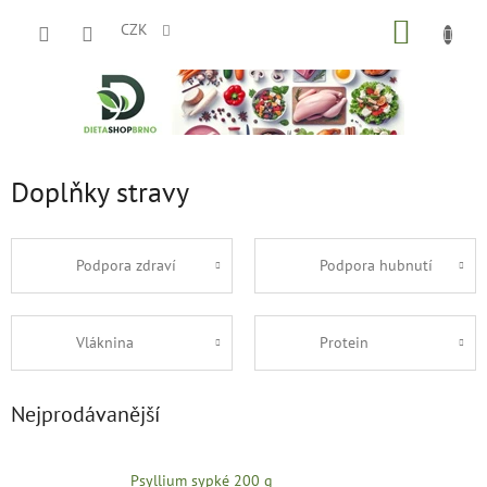
Přejít
NÁKUP
na
CZK
obsah
KOŠÍK
Doplňky stravy
Podpora zdraví
Podpora hubnutí
Vláknina
Protein
Nejprodávanější
Psyllium sypké 200 g