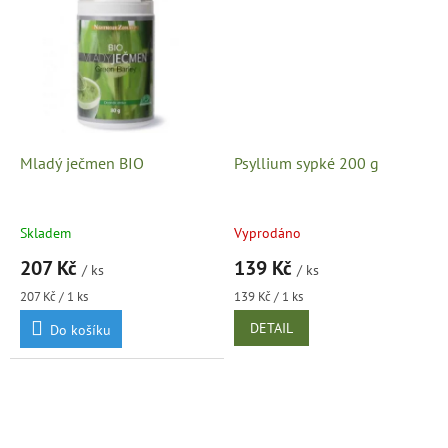
Mladý ječmen BIO
Psyllium sypké 200 g
Skladem
Vyprodáno
207 Kč
139 Kč
/ ks
/ ks
Měrná
Měrná
207 Kč / 1 ks
139 Kč / 1 ks
cena:
cena:
DETAIL
Do košíku