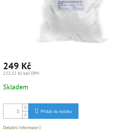
249 Kč
222,32 Kč bez DPH
Měrná
Skladem
cena:
Přidat do košíku
Detailní informace