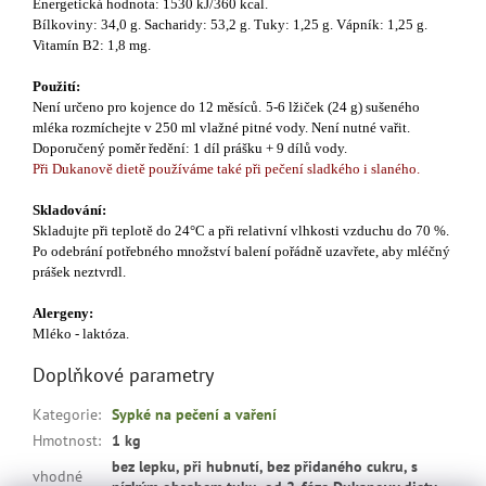
Energetická hodnota: 1530 kJ/360 kcal.
Bílkoviny: 34,0 g. Sacharidy: 53,2 g. Tuky: 1,25 g. Vápník: 1,25 g.
Vitamín B2: 1,8 mg.
Použití:
Není určeno pro kojence do 12 měsíců.
5-6 lžiček (24 g) sušeného
mléka rozmíchejte v 250 ml vlažné pitné vody. Není nutné vařit.
Doporučený poměr ředění: 1 díl prášku + 9 dílů vody.
Při Dukanově dietě používáme také při pečení sladkého i slaného.
Skladování:
Skladujte při teplotě do 24°C a při relativní vlhkosti vzduchu do 70 %.
Po odebrání potřebného množství balení pořádně uzavřete, aby mléčný
prášek neztvrdl.
Alergeny:
Mléko - laktóza.
Doplňkové parametry
Kategorie
:
Sypké na pečení a vaření
Hmotnost
:
1 kg
bez lepku, při hubnutí, bez přidaného cukru, s
vhodné