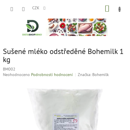
Přejít
NÁKUP
na
CZK
obsah
KOŠÍK
Sušené mléko odstředěné Bohemilk 1
kg
BM002
Průměrné
Neohodnoceno
Podrobnosti hodnocení
Značka:
Bohemilk
hodnocení
produktu
je
0,0
z
5
hvězdiček.