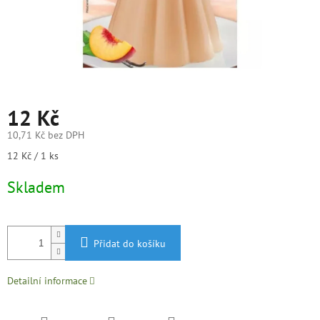
12 Kč
10,71 Kč bez DPH
Měrná
12 Kč / 1 ks
cena:
Skladem
Přidat do košíku
Detailní informace