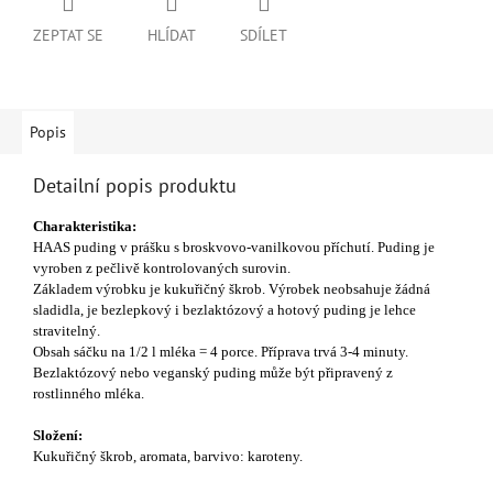
ZEPTAT SE
HLÍDAT
SDÍLET
Popis
Detailní popis produktu
Charakteristika:
HAAS puding v prášku s broskvovo-vanilkovou příchutí. Puding je
vyroben z pečlivě kontrolovaných surovin.
Základem výrobku je kukuřičný škrob. Výrobek neobsahuje žádná
sladidla, je bezlepkový i bezlaktózový a hotový puding je lehce
stravitelný.
Obsah sáčku na 1/2 l mléka = 4 porce. Příprava trvá 3-4 minuty.
Bezlaktózový nebo veganský puding může být připravený z
rostlinného mléka.
Složení:
Kukuřičný škrob, aromata,
barvivo: karoteny.