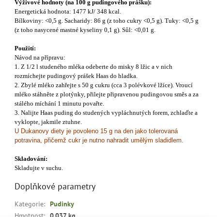
Výživové hodnoty (na 100 g pudingového prášku):
Energetická hodnota: 1477 kJ/ 348 kcal.
Bílkoviny: <0,5 g. Sacharidy: 86 g (z toho cukry <0,5 g). Tuky: <0,5 g
(z toho nasycené mastné kyseliny 0,1 g). Sůl: <0,01 g.
Použití:
Návod na přípravu:
1. Z 1/2 l studeného mléka odeberte do misky 8 lžic a v nich
rozmíchejte pudingový prášek Haas do hladka.
2. Zbylé mléko zahřejte s 50 g cukru (cca 3 polévkové lžíce). Vroucí
mléko stáhněte z plotýnky, přilejte připravenou pudingovou směs a za
stálého míchání 1 minutu povařte.
3. Nalijte Haas puding do studených vypláchnutých forem, zchlaďte a
vyklopte, jakmile ztuhne.
U Dukanovy diety je povoleno 15 g na den jako tolerovaná
potravina, přičemž cukr je nutno nahradit umělým sladidlem.
Skladování:
Skladujte v suchu.
Doplňkové parametry
Kategorie
:
Pudinky
Hmotnost
:
0.037 kg