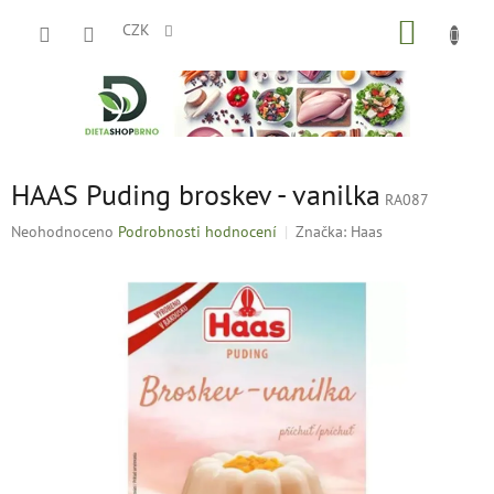
Přejít
NÁKUP
na
CZK
obsah
KOŠÍK
HAAS Puding broskev - vanilka
RA087
Průměrné
Neohodnoceno
Podrobnosti hodnocení
Značka:
Haas
hodnocení
produktu
je
0,0
z
5
hvězdiček.