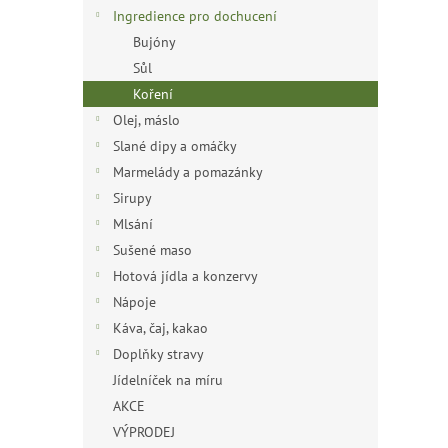
n
Ingredience pro dochucení
e
Bujóny
l
Sůl
Koření
Olej, máslo
Slané dipy a omáčky
Marmelády a pomazánky
Sirupy
Mlsání
Sušené maso
Hotová jídla a konzervy
Nápoje
Káva, čaj, kakao
Doplňky stravy
Jídelníček na míru
AKCE
VÝPRODEJ