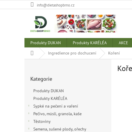
Přejít
info@dietashopbrno.cz
na
obsah
Produkty DUKAN
Produkty KARÉLÉA
AKCE
Domů
Ingredience pro dochucení
Koření
P
Koře
o
Přeskočit
s
Kategorie
kategorie
t
r
Produkty DUKAN
a
Produkty KARÉLÉA
n
Sypké na pečení a vaření
n
í
Pečivo, müsli, granola, kaše
p
Těstoviny
a
Semena, sušené plody, ořechy