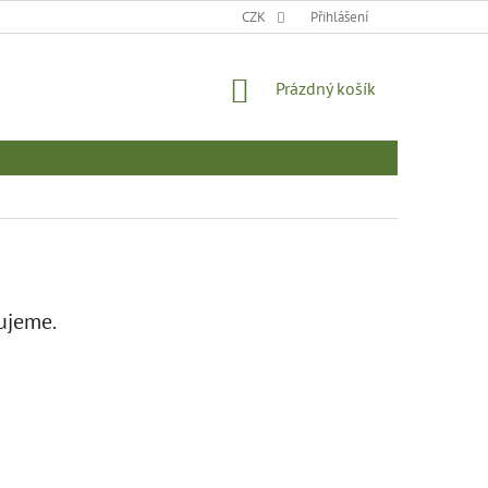
MOJE OBJEDNÁVKA
CZK
Přihlášení
NÁKUPNÍ
Prázdný košík
KOŠÍK
ujeme.