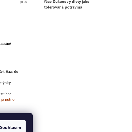
pro
:
fáze Dukanovy diety jako
tolerovaná potravina
 mastné
ášek Haas do
lotýnky,
 ztuhne.
 je nutno
Souhlasím