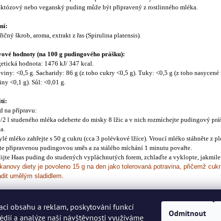
któzový nebo veganský puding může být připravený z rostlinného mléka.
ní:
ičný škrob, aroma, extrakt z řas (Spirulina platensis).
vové hodnoty (na 100 g pudingového prášku):
etická hodnota: 1476 kJ/ 347 kcal.
viny: <0,5 g. Sacharidy: 86 g (z toho cukry <0,5 g). Tuky: <0,5 g (z toho nasycené
iny <0,1 g). Sůl: <0,01 g.
tí:
 na přípravu:
1/2 l studeného mléka odeberte do misky 8 lžic a v nich rozmíchejte pudingový pr
a.
ylé mléko zahřejte s 50 g cukru (cca 3 polévkové lžíce). Vroucí mléko stáhněte z p
jte připravenou pudingovou směs a za stálého míchání 1 minutu povařte.
lijte Haas puding do studených vypláchnutých forem, zchlaďte a vyklopte, jakmile
anovy diety je povoleno 15 g na den jako tolerovaná potravina, přičemž cukr
adit umělým sladidlem.
dování:
ujte v suchu.
aci obsahu a reklam, poskytování funkcí
Odmítnout
édií a analýze naší návštěvnosti využíváme