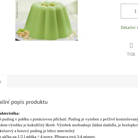
Detailní 
TISK
s
ailní popis produktu
kteristika:
puding v prášku s pistáciovou příchutí. Puding je vyroben z pečlivě kontrolovan
dem výrobku je kukuřičný škrob. Výrobek neobsahuje žádná sladidla, je bezlepko
któzový a hotový puding je lehce stravitelný.
 sáčku na 1/2 l mléka = 4 porce. Příprava trvá 3-4 minuty.