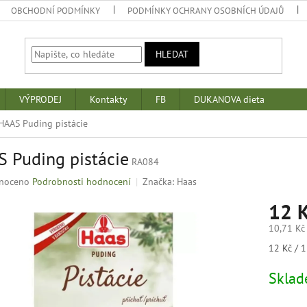
OBCHODNÍ PODMÍNKY
PODMÍNKY OCHRANY OSOBNÍCH ÚDAJŮ
HLEDAT
VÝPRODEJ
Kontakty
FB
DUKANOVA dieta
HAAS Puding pistácie
 Puding pistácie
RA084
né
noceno
Podrobnosti hodnocení
Značka:
Haas
ní
12 
u
10,71 Kč
Měrná
12 Kč / 1
cena:
k.
Skla