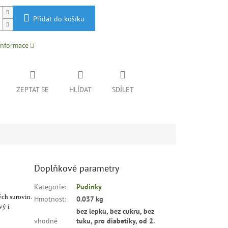
Přidat do košíku
informace
ZEPTAT SE
HLÍDAT
SDÍLET
Doplňkové parametry
Kategorie
:
Pudinky
ých surovin.
Hmotnost
:
0.037 kg
vý i
bez lepku, bez cukru, bez
vhodné
tuku, pro diabetiky, od 2.