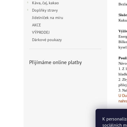
Káva, čaj, kakao
Bezla
Doplňky stravy
Slože
Jídelníček na míru
Kukuř
AKCE
Výži
VÝPRODEJ
Energ
Dárkové poukazy
Bílko
kysel
Použi
Přijímáme online platby
Návod
1. Z 
hladk
2. Zb
přile
3. Na
U Duk
nahr
Skla
Sklad
K personaliz
sociálních m