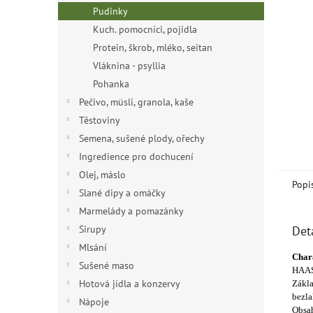
n
Pudinky
e
Kuch. pomocníci, pojidla
l
Protein, škrob, mléko, seitan
Vláknina - psyllia
Pohanka
Pečivo, müsli, granola, kaše
Těstoviny
Semena, sušené plody, ořechy
Ingredience pro dochucení
Olej, máslo
Popi
Slané dipy a omáčky
Marmelády a pomazánky
Sirupy
Det
Mlsání
Chara
Sušené maso
HAAS 
Hotová jídla a konzervy
Zákla
bezla
Nápoje
Obsah