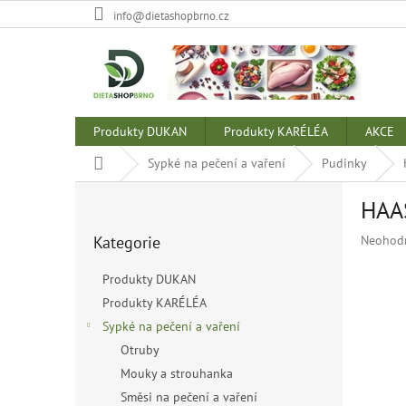
Přejít
info@dietashopbrno.cz
na
obsah
Produkty DUKAN
Produkty KARÉLÉA
AKCE
Domů
Sypké na pečení a vaření
Pudinky
P
HAAS
o
Přeskočit
s
Průměr
Kategorie
Neohod
kategorie
t
hodnoce
r
produkt
Produkty DUKAN
a
je
Produkty KARÉLÉA
n
0,0
z
Sypké na pečení a vaření
n
5
í
Otruby
hvězdiče
p
Mouky a strouhanka
a
Směsi na pečení a vaření