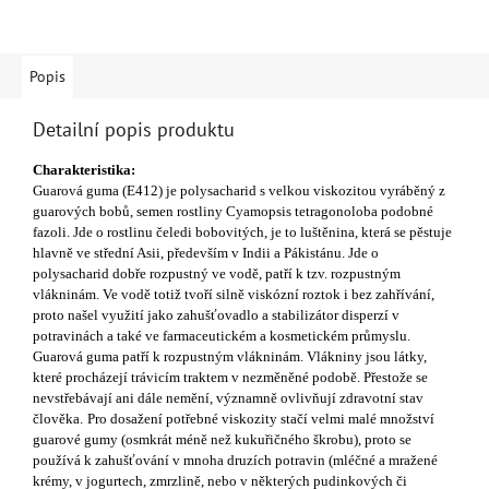
Popis
Detailní popis produktu
Charakteristika:
Guarová guma (E412) je polysacharid s velkou viskozitou vyráběný z
guarových bobů, semen rostliny Cyamopsis tetragonoloba podobné
fazoli. Jde o rostlinu čeledi bobovitých, je to luštěnina, která se pěstuje
hlavně ve střední Asii, především v Indii a Pákistánu. Jde o
polysacharid dobře rozpustný ve vodě, patří k tzv. rozpustným
vlákninám. Ve vodě totiž tvoří silně viskózní roztok i bez zahřívání,
proto našel využití jako zahušťovadlo a stabilizátor disperzí v
potravinách a také ve farmaceutickém a kosmetickém průmyslu.
Guarová guma patří k rozpustným vlákninám. Vlákniny jsou látky,
které procházejí trávicím traktem v nezměněné podobě. Přestože se
nevstřebávají ani dále nemění, významně ovlivňují zdravotní stav
člověka.
Pro dosažení potřebné viskozity stačí velmi malé množství
guarové gumy (osmkrát méně než kukuřičného škrobu), proto se
používá k zahušťování v mnoha druzích potravin (mléčné a mražené
krémy, v jogurtech, zmrzlině, nebo v některých pudinkových či