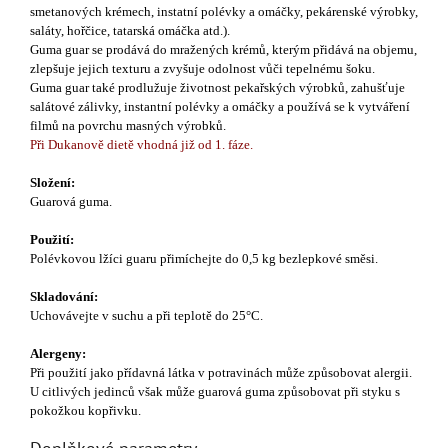
smetanových krémech, instatní polévky a omáčky, pekárenské výrobky,
saláty, hořčice, tatarská omáčka atd.).
Guma guar se prodává do mražených krémů, kterým přidává na objemu,
zlepšuje jejich texturu a zvyšuje odolnost vůči tepelnému šoku.
Guma guar také prodlužuje životnost pekařských výrobků, zahušťuje
salátové zálivky, instantní polévky a omáčky a používá se k vytváření
filmů na povrchu masných výrobků.
Při Dukanově dietě vhodná již od 1. fáze.
Složení:
Guarová guma.
Použití:
Polévkovou lžíci guaru přimíchejte do 0,5 kg bezlepkové směsi.
Skladování:
Uchovávejte v suchu a při teplotě do 25°C.
Alergeny:
Při použití jako přídavná látka v potravinách může způsobovat alergii.
U citlivých jedinců však může guarová guma způsobovat při styku s
pokožkou kopřivku.