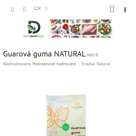
Přejít
NÁKUP
na
CZK
obsah
KOŠÍK
Guarová guma NATURAL
NJ018
Průměrné
Neohodnoceno
Podrobnosti hodnocení
Značka:
Natural
hodnocení
produktu
je
0,0
z
5
hvězdiček.