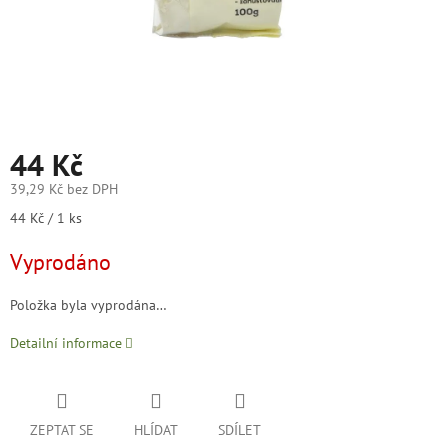
44 Kč
39,29 Kč bez DPH
Měrná
44 Kč / 1 ks
cena:
Vyprodáno
Položka byla vyprodána…
Detailní informace
ZEPTAT SE
HLÍDAT
SDÍLET