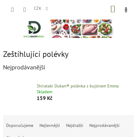
Přejít
NÁKUP
na
CZK
obsah
KOŠÍK
Zeštíhlující polévky
Nejprodávanější
Shirataki Dukan® polévka s bujónem Emma
Skladem
159 Kč
Ř
a
Doporučujeme
Nejlevnější
Nejdražší
Nejprodávanější
z