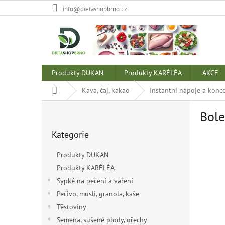
Přejít
info@dietashopbrno.cz
na
obsah
Produkty DUKAN
Produkty KARÉLÉA
AKCE
Domů
Káva, čaj, kakao
Instantní nápoje a konc
P
Bole
o
Přeskočit
s
Kategorie
kategorie
t
r
Produkty DUKAN
a
Produkty KARÉLÉA
n
Sypké na pečení a vaření
n
í
Pečivo, müsli, granola, kaše
p
Těstoviny
a
Semena, sušené plody, ořechy