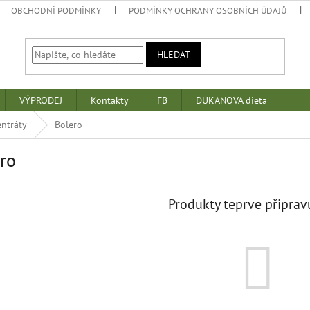
OBCHODNÍ PODMÍNKY
PODMÍNKY OCHRANY OSOBNÍCH ÚDAJŮ
HLEDAT
VÝPRODEJ
Kontakty
FB
DUKANOVA dieta
entráty
Bolero
ro
Produkty teprve připrav