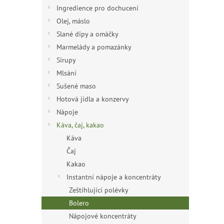
n
Ingredience pro dochucení
e
Olej, máslo
l
Slané dipy a omáčky
Marmelády a pomazánky
Sirupy
Mlsání
Sušené maso
Hotová jídla a konzervy
Nápoje
Káva, čaj, kakao
Káva
Čaj
Kakao
Instantní nápoje a koncentráty
Zeštíhlující polévky
Bolero
Nápojové koncentráty