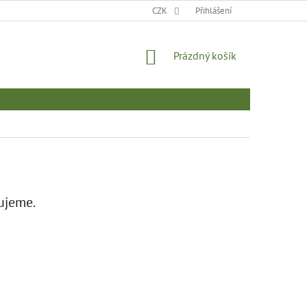
MOJE OBJEDNÁVKA
CZK
Přihlášení
NÁKUPNÍ
Prázdný košík
KOŠÍK
ujeme.