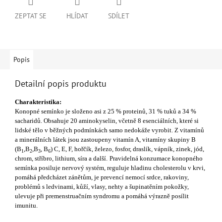
ZEPTAT SE
HLÍDAT
SDÍLET
Popis
Detailní popis produktu
Charakteristika:
Konopné semínko je složeno asi z 25 % proteinů, 31 % tuků a 34 %
sacharidů. Obsahuje 20 aminokyselin, včetně 8 esenciálních, které si
lidské tělo v běžných podmínkách samo nedokáže vyrobit. Z vitamínů
a minerálních látek jsou zastoupeny vitamín A, vitamíny skupiny B
(B
,B
,B
, B
) C, E, F, hořčík, železo, fosfor, draslík, vápník, zinek, jód,
1
2
3
6
chrom, stříbro, lithium, síra a další.
Pravidelná konzumace konopného
semínka posiluje nervový systém, reguluje hladinu cholesterolu v krvi,
pomáhá předcházet zánětům, je prevencí nemocí srdce, rakoviny,
problémů s ledvinami, kůží, vlasy, nehty a šupinatěním pokožky,
ulevuje při premenstruačním syndromu a pomáhá výrazně posílit
imunitu.