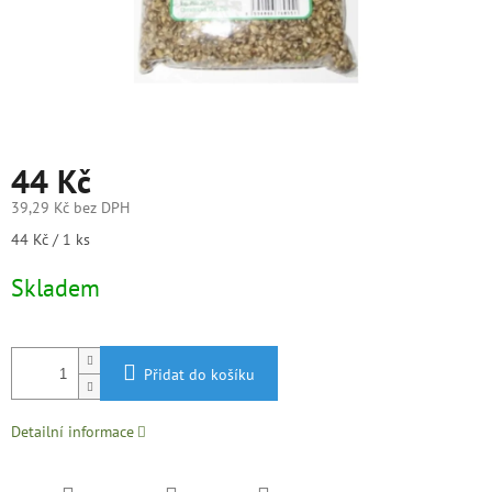
44 Kč
39,29 Kč bez DPH
Měrná
44 Kč / 1 ks
cena:
Skladem
Přidat do košíku
Detailní informace