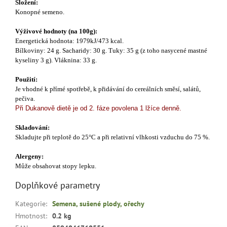
Složení:
Konopné semeno.
Výživové hodnoty (na 100g):
Energetická hodnota: 1979kJ/473 kcal.
Bílkoviny: 24 g. Sacharidy: 30 g. Tuky: 35 g (z toho nasycené mastné
kyseliny 3 g). Vláknina: 33 g.
Použití:
Je vhodné k přímé spotřebě, k přidávání do cereálních směsí, salátů,
pečiva.
Při Dukanově dietě je od 2. fáze povolena 1 lžíce denně.
Skladování:
Skladujte při teplotě do 25°C a při relativní vlhkosti vzduchu do 75 %.
Alergeny:
Může obsahovat stopy lepku.
Doplňkové parametry
Kategorie
:
Semena, sušené plody, ořechy
Hmotnost
:
0.2 kg