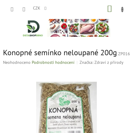
Přejít
NÁKUP
na
CZK
obsah
KOŠÍK
Konopné semínko neloupané 200g
ZP016
Průměrné
Neohodnoceno
Podrobnosti hodnocení
Značka:
Zdraví z přírody
hodnocení
produktu
je
0,0
z
5
hvězdiček.