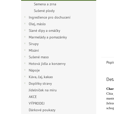
n
Semena a zrna
e
Sušené plody
l
Ingredience pro dochucení
Olej, máslo
Slané dipy a omáčky
Marmelády a pomazánky
Sirupy
Mlsání
Sušené maso
Popi
Hotová jídla a konzervy
Nápoje
Káva, čaj, kakao
Det
Doplňky stravy
Chara
Jídelníček na míru
Chia 
AKCE
mastn
VÝPRODEJ
želez
schop
Dárkové poukazy