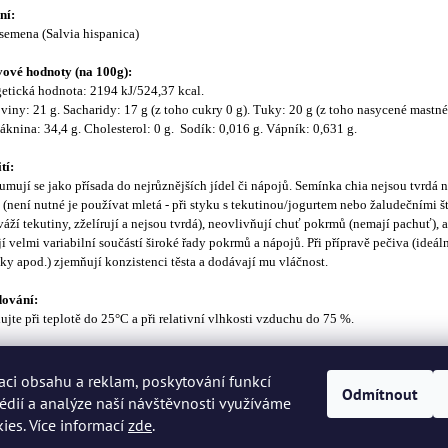
ní:
semena (Salvia hispanica)
ové hodnoty (na 100g):
etická hodnota: 2194 kJ/524,37 kcal.
viny: 21 g. Sacharidy: 17 g (z toho cukry 0 g). Tuky: 20 g (z toho nasycené mastné
láknina: 34,4 g. Cholesterol: 0 g. Sodík: 0,016 g. Vápník: 0,631 g.
tí:
mují se jako přísada do nejrůznějších jídel či nápojů. Semínka chia nejsou tvrdá n
 (není nutné je používat mletá - při styku s tekutinou/jogurtem nebo žaludečními 
váží tekutiny, zželírují a nejsou tvrdá), neovlivňují chuť pokrmů (nemají pachuť), a
jí velmi variabilní součástí široké řady pokrmů a nápojů. Při přípravě pečiva (ideáln
ky apod.) zjemňují konzistenci těsta a dodávají mu vláčnost.
dování:
ujte při teplotě do 25°C a při relativní vlhkosti vzduchu do 75 %.
geny:
obsahovat stopy lepku.
aci obsahu a reklam, poskytování funkcí
Odmítnout
édií a analýze naší návštěvnosti využíváme
ies. Více informací
zde
.