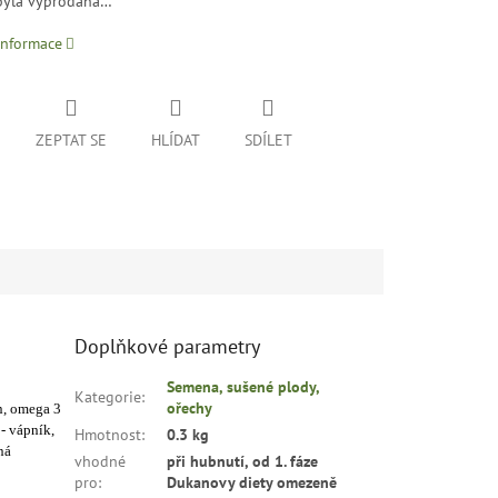
byla vyprodána…
informace
ZEPTAT SE
HLÍDAT
SDÍLET
Doplňkové parametry
Semena, sušené plody,
Kategorie
:
ořechy
n, omega 3
- vápník,
Hmotnost
:
0.3 kg
ná
vhodné
při hubnutí, od 1. fáze
pro
:
Dukanovy diety omezeně