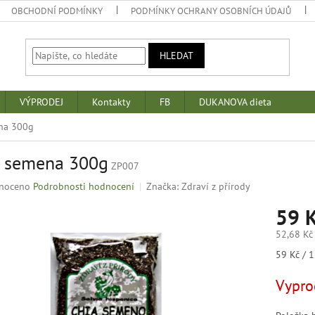
OBCHODNÍ PODMÍNKY
PODMÍNKY OCHRANY OSOBNÍCH ÚDAJŮ
HLEDAT
VÝPRODEJ
Kontakty
FB
DUKANOVA dieta
na 300g
a semena 300g
ZP007
né
noceno
Podrobnosti hodnocení
Značka:
Zdraví z přírody
ní
59 
u
52,68 Kč
Měrná
59 Kč / 1
cena:
k.
Vypro