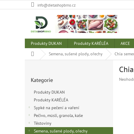
Přejít
info@dietashopbrno.cz
na
obsah
Produkty DUKAN
Produkty KARÉLÉA
AKCE
Domů
Semena, sušené plody, ořechy
Chia seme
P
Chi
o
Přeskočit
s
Průměr
Kategorie
Neohod
kategorie
t
hodnoce
r
produkt
Produkty DUKAN
a
je
Produkty KARÉLÉA
n
0,0
z
Sypké na pečení a vaření
n
5
í
Pečivo, müsli, granola, kaše
hvězdiče
p
Těstoviny
a
Semena, sušené plody, ořechy