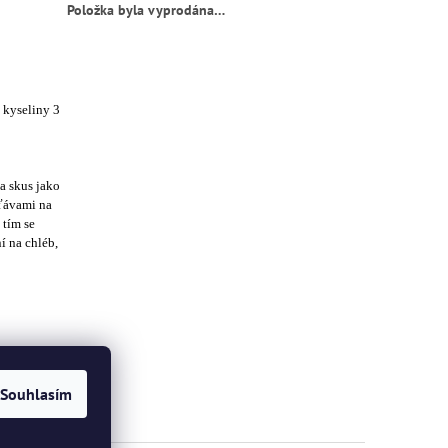
Položka byla vyprodána…
 kyseliny 3
a skus jako
šťávami na
 tím se
í na chléb,
Souhlasím