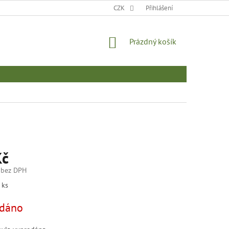
MOJE OBJEDNÁVKA
CZK
Přihlášení
NÁKUPNÍ
Prázdný košík
KOŠÍK
Kč
 bez DPH
 ks
dáno