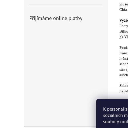
Slože
Chia 
Přijímáme online platby
Výživ
Energ
Bílko
g). V
Použi
Konzu
lněná
sebe 
stáva
sušen
Skla
Sklad
Aler
Může 
K personaliz
sociálních m
soubory cook