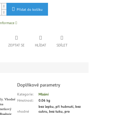
Přidat do košíku
informace
ZEPTAT SE
HLÍDAT
SDÍLET
Doplňkové parametry
Kategorie
:
Mlsání
dly. Vhodné
Hmotnost
:
0.06 kg
ina
bez lepku, při hubnutí, bez
limetkový
vhodné
cukru, bez tuku, pro
Obsahuje