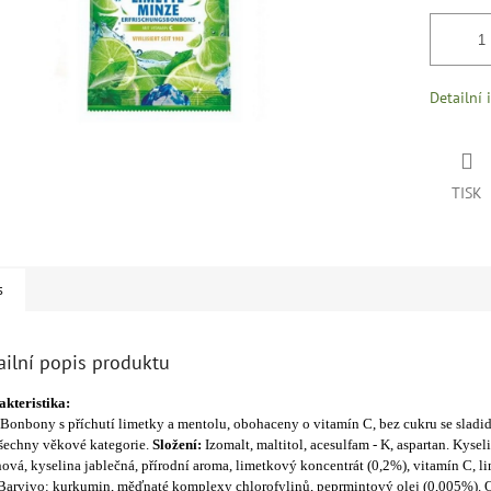
Detailní 
TISK
s
ailní popis produktu
kteristika:
 Bonbony s příchutí limetky a mentolu, obohaceny o vitamín C, bez cukru se sladi
šechny věkové kategorie.
Složení:
Izomalt, maltitol, acesulfam - K, aspartan. Kysel
nová, kyselina jablečná, přírodní aroma, limetkový koncentrát (0,2%), vitamín C, 
 Barvivo: kurkumin, měďnaté komplexy chlorofylinů, peprmintový olej (0,005%). 