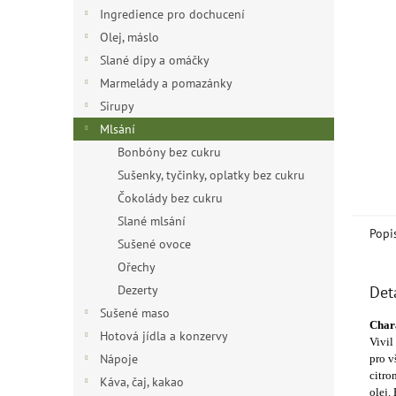
n
Ingredience pro dochucení
e
Olej, máslo
l
Slané dipy a omáčky
Marmelády a pomazánky
Sirupy
Mlsání
Bonbóny bez cukru
Sušenky, tyčinky, oplatky bez cukru
Čokolády bez cukru
Slané mlsání
Popi
Sušené ovoce
Ořechy
Dezerty
Det
Sušené maso
Chara
Hotová jídla a konzervy
Vivil
Nápoje
pro v
citro
Káva, čaj, kakao
olej.