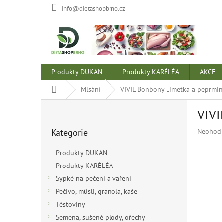
Přejít
info@dietashopbrno.cz
na
obsah
Produkty DUKAN
Produkty KARÉLÉA
AKCE
Domů
Mlsání
VIVIL Bonbony Limetka a peprmin
P
VIVI
o
Přeskočit
s
Průměr
Kategorie
Neohod
kategorie
t
hodnoce
r
produkt
Produkty DUKAN
a
je
Produkty KARÉLÉA
n
0,0
z
Sypké na pečení a vaření
n
5
í
Pečivo, müsli, granola, kaše
hvězdiče
p
Těstoviny
a
Semena, sušené plody, ořechy