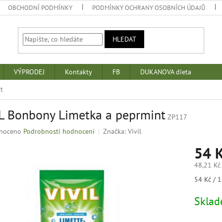
OBCHODNÍ PODMÍNKY
PODMÍNKY OCHRANY OSOBNÍCH ÚDAJŮ
HLEDAT
VÝPRODEJ
Kontakty
FB
DUKANOVA dieta
t
L Bonbony Limetka a peprmint
ZP117
né
noceno
Podrobnosti hodnocení
Značka:
Vivil
ní
54 
u
48,21 Kč
Měrná
54 Kč / 1
cena:
k.
Skla