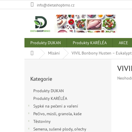
Přejít
info@dietashopbrno.cz
na
obsah
Produkty DUKAN
Produkty KARÉLÉA
AKCE
Domů
Mlsání
VIVIL Bonbony Husten – Eukalypt
P
VIVI
o
Přeskočit
s
Průměr
Kategorie
Neohod
kategorie
t
hodnoce
r
produkt
Produkty DUKAN
a
je
Produkty KARÉLÉA
n
0,0
z
Sypké na pečení a vaření
n
5
í
Pečivo, müsli, granola, kaše
hvězdiče
p
Těstoviny
a
Semena, sušené plody, ořechy