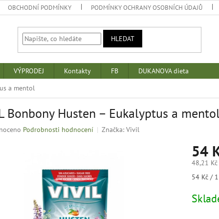
OBCHODNÍ PODMÍNKY
PODMÍNKY OCHRANY OSOBNÍCH ÚDAJŮ
HLEDAT
VÝPRODEJ
Kontakty
FB
DUKANOVA dieta
us a mentol
L Bonbony Husten – Eukalyptus a mento
né
noceno
Podrobnosti hodnocení
Značka:
Vivil
ní
54 
u
48,21 Kč
Měrná
54 Kč / 1
cena:
k.
Skla