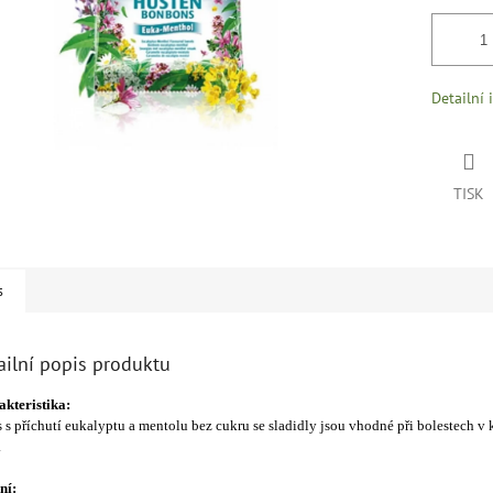
Detailní 
TISK
s
ailní popis produktu
kteristika:
 s příchutí eukalyptu a mentolu bez cukru se sladidly jsou vhodné při bolestech v 
.
ní: