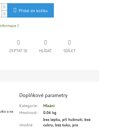
Přidat do košíku
informace
ZEPTAT SE
HLÍDAT
SDÍLET
Doplňkové parametry
Kategorie
:
Mlsání
krku a na
Hmotnost
:
0.06 kg
bez lepku, při hubnutí, bez
vhodné
cukru, bez tuku, pro