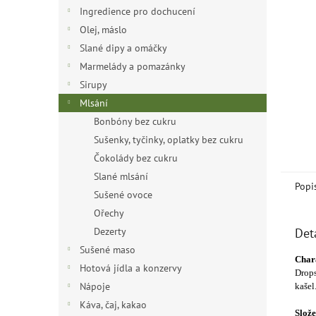
n
Ingredience pro dochucení
e
Olej, máslo
l
Slané dipy a omáčky
Marmelády a pomazánky
Sirupy
Mlsání
Bonbóny bez cukru
Sušenky, tyčinky, oplatky bez cukru
Čokolády bez cukru
Slané mlsání
Popi
Sušené ovoce
Ořechy
Dezerty
Det
Sušené maso
Chara
Hotová jídla a konzervy
Drops
Nápoje
kašel
Káva, čaj, kakao
Slože