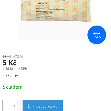
18 Kč
–72 %
18 Kč
–72 %
5 Kč
4,46 Kč bez DPH
Měrná
5 Kč / 1 ks
cena:
Skladem
Přidat do košíku