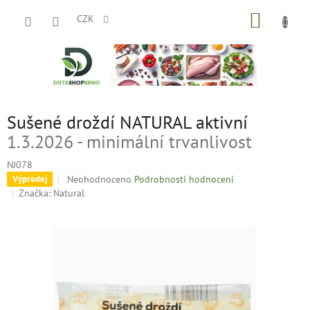
Přejít
NÁKUP
na
CZK
obsah
KOŠÍK
Sušené droždí NATURAL aktivní
1.3.2026 - minimální trvanlivost
NJ078
Průměrné
Neohodnoceno
Podrobnosti hodnocení
Výprodej
hodnocení
Značka:
Natural
produktu
je
0,0
z
5
hvězdiček.