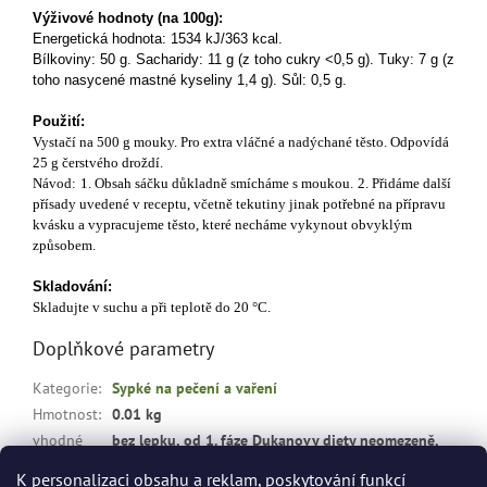
Výživové hodnoty (na 100g):
Energetická hodnota: 1534 kJ/363 kcal.
Bílkoviny: 50 g. Sacharidy: 11 g (z toho cukry <0,5 g). Tuky: 7 g (z
toho nasycené mastné kyseliny 1,4 g). Sůl: 0,5 g.
Použití:
Vystačí na 500 g mouky. Pro extra vláčné a nadýchané těsto. Odpovídá
25 g čerstvého droždí.
Návod:
1. Obsah sáčku důkladně smícháme s moukou.
2. Přidáme další
přísady uvedené v receptu, včetně tekutiny jinak potřebné na přípravu
kvásku a vypracujeme těsto, které necháme vykynout obvyklým
způsobem.
Skladování:
Skladujte v suchu a při teplotě do 20 °C.
Doplňkové parametry
Kategorie
:
Sypké na pečení a vaření
Hmotnost
:
0.01 kg
vhodné
bez lepku, od 1. fáze Dukanovy diety neomezeně,
pro
:
při hubnutí, bez cukru, s nízkým obsahem tuku
K personalizaci obsahu a reklam, poskytování funkcí