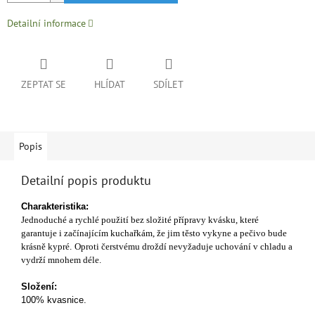
Detailní informace
ZEPTAT SE
HLÍDAT
SDÍLET
Popis
Detailní popis produktu
Charakteristika:
Jednoduché a rychlé použití bez složité přípravy kvásku, které
garantuje i začínajícím kuchařkám, že jim těsto vykyne a pečivo bude
krásně kypré.
Oproti čerstvému droždí nevyžaduje uchování v chladu a
vydrží mnohem déle.
Složení:
100% kvasnice.