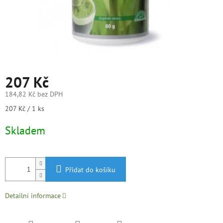
207 Kč
184,82 Kč bez DPH
Měrná
207 Kč / 1 ks
cena:
Skladem
Přidat do košíku
Detailní informace