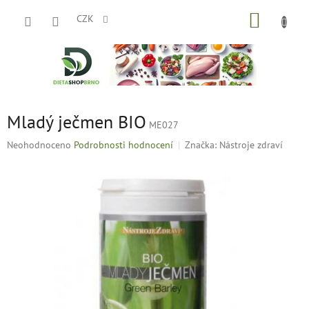
Přejít
NÁKUP
na
CZK
obsah
KOŠÍK
Mladý ječmen BIO
ME027
Průměrné
Neohodnoceno
Podrobnosti hodnocení
Značka:
Nástroje zdraví
hodnocení
produktu
je
0,0
z
5
hvězdiček.