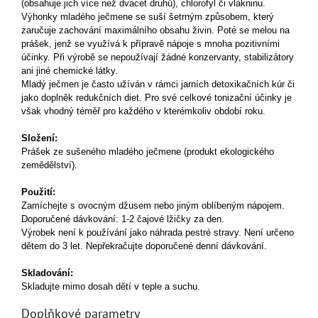
(obsahuje jich více než dvacet druhů), chlorofyl či vlákninu.
Výhonky mladého ječmene se suší šetrným způsobem, který
zaručuje zachování maximálního obsahu živin. Poté se melou na
prášek, jenž se využívá k přípravě nápoje s mnoha pozitivními
účinky. Při výrobě se nepoužívají žádné konzervanty, stabilizátory
ani jiné chemické látky.
Mladý ječmen je často užíván v rámci jarních detoxikačních kúr či
jako doplněk redukčních diet. Pro své celkové tonizační účinky je
však vhodný téměř pro každého v kterémkoliv období roku.
Složení:
Prášek ze sušeného mladého ječmene (produkt ekologického
zemědělství).
Použití:
Zamíchejte s ovocným džusem nebo jiným oblíbeným nápojem.
Doporučené dávkování: 1-2 čajové lžičky za den.
Výrobek není k používání jako náhrada pestré stravy. Není určeno
dětem do 3 let. Nepřekračujte doporučené denní dávkování.
Skladování:
Skladujte mimo dosah dětí v teple a suchu.
Doplňkové parametry