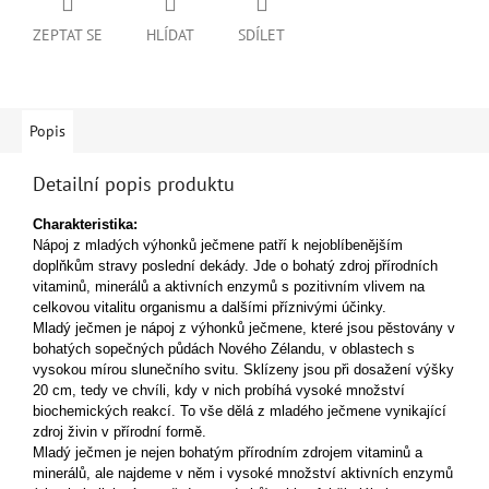
ZEPTAT SE
HLÍDAT
SDÍLET
Popis
Detailní popis produktu
Charakteristika:
Nápoj z mladých výhonků ječmene patří k nejoblíbenějším
doplňkům stravy poslední dekády. Jde o bohatý zdroj přírodních
vitaminů, minerálů a aktivních enzymů s pozitivním vlivem na
celkovou vitalitu organismu a dalšími příznivými účinky.
Mladý ječmen je nápoj z výhonků ječmene, které jsou pěstovány v
bohatých sopečných půdách Nového Zélandu, v oblastech s
vysokou mírou slunečního svitu. Sklízeny jsou při dosažení výšky
20 cm, tedy ve chvíli, kdy v nich probíhá vysoké množství
biochemických reakcí. To vše dělá z mladého ječmene vynikající
zdroj živin v přírodní formě.
Mladý ječmen je nejen bohatým přírodním zdrojem vitaminů a
minerálů, ale najdeme v něm i vysoké množství aktivních enzymů