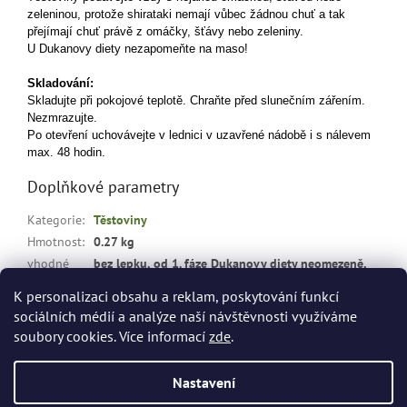
zeleninou, protože shirataki nemají vůbec žádnou chuť a tak
přejímají chuť právě z omáčky, šťávy nebo zeleniny.
U Dukanovy diety nezapomeňte na maso!
Skladování:
Skladujte při pokojové teplotě. Chraňte před slunečním zářením.
Nezmrazujte.
Po otevření uchovávejte v lednici v uzavřené nádobě i s nálevem
max. 48 hodin.
Doplňkové parametry
Kategorie
:
Těstoviny
Hmotnost
:
0.27 kg
vhodné
bez lepku, od 1. fáze Dukanovy diety neomezeně,
pro
:
při hubnutí, bez cukru, bez tuku
K personalizaci obsahu a reklam, poskytování funkcí
sociálních médií a analýze naší návštěvnosti využíváme
Z
soubory cookies. Více informací
zde
.
á
Vytvořil Shoptet
p
Nastavení
a