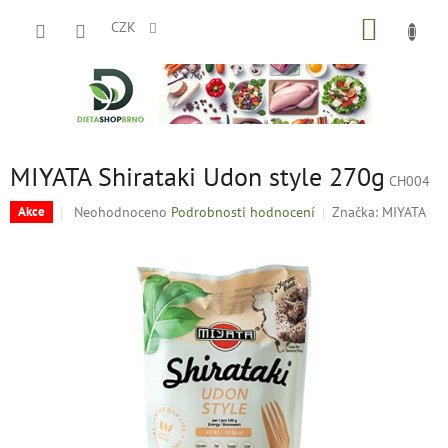
Přejít
NÁKUP
na
CZK
obsah
KOŠÍK
MIYATA Shirataki Udon style 270g
CH004
Průměrné
Neohodnoceno
Podrobnosti hodnocení
Značka:
MIYATA
Akce
hodnocení
produktu
je
0,0
z
5
hvězdiček.