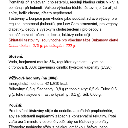
Pomáhají při snižovaní cholesterolu, regulují hladinu cukru v krvi a
pomáhají při hubnutí. Velkou výhodou těchto těstovin je, že ať jich
sníte, kolik chcete, přesto nepřiberete!
Těstoviny z konjacu jsou vhodné jako součást zdravé výživy, pro
regulaci hmotnosti (hubnutí), pro Low Carb stravování, pro vegany,
diabetiky, osoby s vysokým cholesterolem i pro osoby s
nesnášenlivostí pšenice, lepku, laktózy nebo sóji.
Shirataki těstoviny jsou vhodné pro všechny fáze Dukanovy diety!
Obsah balení: 270 g, po odkapání 200 g.
Složení:
Voda, konjacová mouka 3%, regulátor kyselosti: kyselina
citronová (E330); zpevňující činidlo: hydroxid vápenatý (E526).
Výživové hodnoty (na 100g):
Energetická hodnota: 42 kJ/10 kcal.
Bílkoviny: 0,5 g. Sacharidy: 0,8 g (z toho cukry: 0,5 g). Tuky: 0,5
g (z toho nasycené mastné kyseliny: 0,1 g). Sůl: 0,05 g.
Použití:
Po otevření těstoviny slijte do cedníku a pořádně propláchněte,
aby se odstranil nepříjemný zápach z konzervační tekutiny. Poté
vařte asi 1 minutu v osolené vodě, aby se těstoviny prohřály.
Těstoviny podávejte vždy s nějakou omáčkou, šťávou nebo