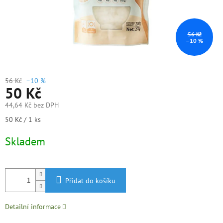
56 Kč
–10 %
56 Kč
–10 %
50 Kč
44,64 Kč bez DPH
Měrná
50 Kč / 1 ks
cena:
Skladem
Přidat do košíku
Detailní informace