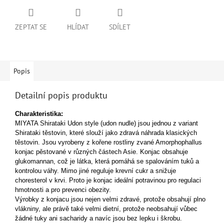
ZEPTAT SE
HLÍDAT
SDÍLET
Popis
Detailní popis produktu
Charakteristika:
MIYATA Shirataki Udon style (udon nudle) jsou jednou z variant
Shirataki těstovin, které slouží jako zdravá náhrada klasických
těstovin. Jsou vyrobeny z kořene rostliny zvané Amorphophallus
konjac pěstované v různých částech Asie. Konjac obsahuje
glukomannan, což je látka, která pomáhá se spalováním tuků a
kontrolou váhy. Mimo jiné reguluje krevní cukr a snižuje
choresterol v krvi. Proto je konjac ideální potravinou pro regulaci
hmotnosti a pro prevenci obezity.
Výrobky z konjacu jsou nejen velmi zdravé, protože obsahují plno
vlákniny, ale právě také velmi dietní, protože neobsahují vůbec
žádné tuky ani sacharidy a navíc jsou bez lepku i škrobu.