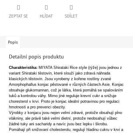
ZEPTAT SE
HLÍDAT
SDÍLET
Popis
Detailní popis produktu
Charakteristika:
MIYATA Shirataki Rice style (rýže) jsou jednou z
variant Shirataki těstovin, které slouží jako zdravá náhrada
klasických těstovin. Jsou vyrobeny z kořene rostliny zvané
Amorphophallus konjac pěstované v různých částech Asie. Konjac
obsahuje glukomannan, což je látka, která pomáhá se spalováním
tuků a kontrolou váhy. Mimo jiné reguluje krevní cukr a snižuje
choresterol v krvi. Proto je konjac ideální potravinou pro regulaci
hmotnosti a pro prevenci obezity.
Výrobky z konjacu jsou nejen velmi zdravé, protože obsahují plno
vlákniny, ale právě také velmi dietní, protože neobsahují vůbec
žádné tuky ani sacharidy a navíc jsou bez lepku i škrobu.
Pomáhají při snižovaní cholesterolu, regulují hladinu cukru v krvi a