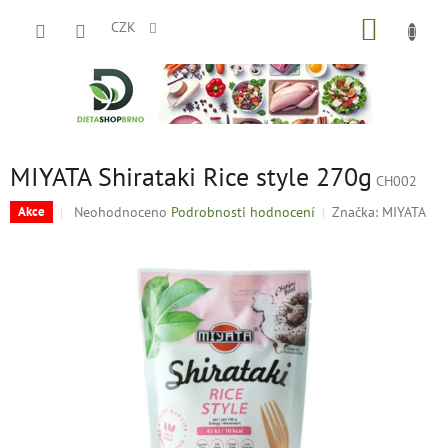
Přejít
NÁKUP
na
CZK
obsah
KOŠÍK
MIYATA Shirataki Rice style 270g
CH002
Průměrné
Neohodnoceno
Podrobnosti hodnocení
Značka:
MIYATA
Akce
hodnocení
produktu
je
0,0
z
5
hvězdiček.