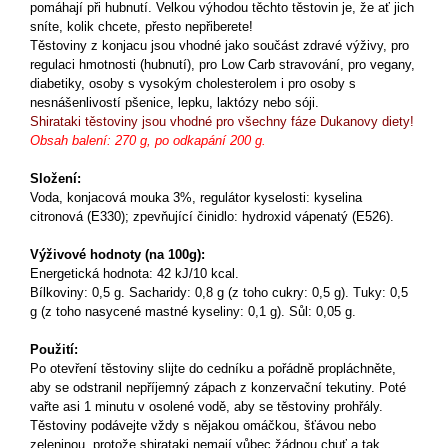
pomáhají při hubnutí. Velkou výhodou těchto těstovin je, že ať jich
sníte, kolik chcete, přesto nepřiberete!
Těstoviny z konjacu jsou vhodné jako součást zdravé výživy, pro
regulaci hmotnosti (hubnutí), pro Low Carb stravování, pro vegany,
diabetiky, osoby s vysokým cholesterolem i pro osoby s
nesnášenlivostí pšenice, lepku, laktózy nebo sóji.
Shirataki těstoviny jsou vhodné pro všechny fáze Dukanovy diety!
Obsah balení: 270 g, po odkapání 200 g.
Složení:
Voda, konjacová mouka 3%, regulátor kyselosti: kyselina
citronová (E330); zpevňující činidlo: hydroxid vápenatý (E526).
Výživové hodnoty (na 100g):
Energetická hodnota: 42 kJ/10 kcal.
Bílkoviny: 0,5 g. Sacharidy: 0,8 g (z toho cukry: 0,5 g). Tuky: 0,5
g (z toho nasycené mastné kyseliny: 0,1 g). Sůl: 0,05 g.
Použití:
Po otevření těstoviny slijte do cedníku a pořádně propláchněte,
aby se odstranil nepříjemný zápach z konzervační tekutiny. Poté
vařte asi 1 minutu v osolené vodě, aby se těstoviny prohřály.
Těstoviny podávejte vždy s nějakou omáčkou, šťávou nebo
zeleninou, protože shirataki nemají vůbec žádnou chuť a tak