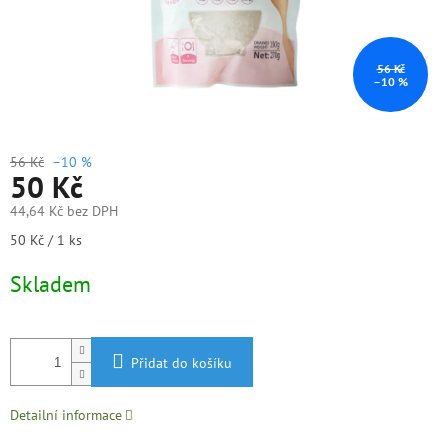
56 Kč
–10 %
56 Kč
–10 %
50 Kč
44,64 Kč bez DPH
Měrná
50 Kč / 1 ks
cena:
Skladem
Přidat do košíku
Detailní informace