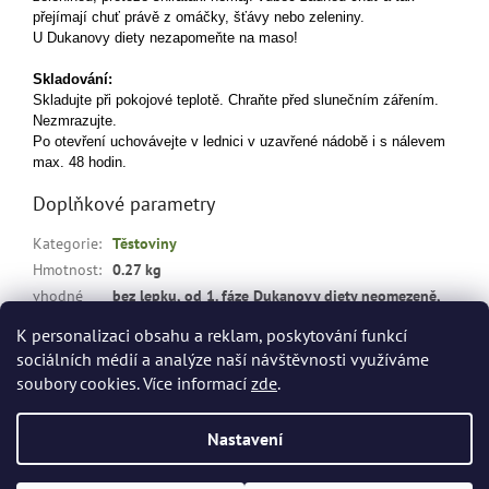
přejímají chuť právě z omáčky, šťávy nebo zeleniny.
U Dukanovy diety nezapomeňte na maso!
Skladování:
Skladujte při pokojové teplotě. Chraňte před slunečním zářením.
Nezmrazujte.
Po otevření uchovávejte v lednici v uzavřené nádobě i s nálevem
max. 48 hodin.
Doplňkové parametry
Kategorie
:
Těstoviny
Hmotnost
:
0.27 kg
vhodné
bez lepku, od 1. fáze Dukanovy diety neomezeně,
pro
:
při hubnutí, bez cukru, bez tuku
K personalizaci obsahu a reklam, poskytování funkcí
sociálních médií a analýze naší návštěvnosti využíváme
Z
soubory cookies. Více informací
zde
.
á
Vytvořil Shoptet
p
Nastavení
a
t