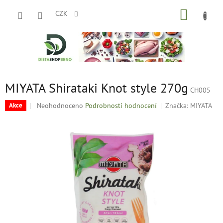
Přejít
NÁKUP
na
CZK
obsah
KOŠÍK
MIYATA Shirataki Knot style 270g
CH005
Průměrné
Neohodnoceno
Podrobnosti hodnocení
Značka:
MIYATA
Akce
hodnocení
produktu
je
0,0
z
5
hvězdiček.