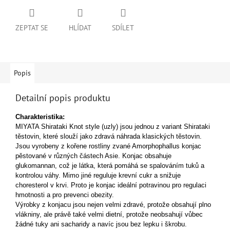
ZEPTAT SE
HLÍDAT
SDÍLET
Popis
Detailní popis produktu
Charakteristika:
MIYATA Shirataki Knot style (uzly) jsou jednou z variant Shirataki
těstovin, které slouží jako zdravá náhrada klasických těstovin.
Jsou vyrobeny z kořene rostliny zvané Amorphophallus konjac
pěstované v různých částech Asie. Konjac obsahuje
glukomannan, což je látka, která pomáhá se spalováním tuků a
kontrolou váhy. Mimo jiné reguluje krevní cukr a snižuje
choresterol v krvi. Proto je konjac ideální potravinou pro regulaci
hmotnosti a pro prevenci obezity.
Výrobky z konjacu jsou nejen velmi zdravé, protože obsahují plno
vlákniny, ale právě také velmi dietní, protože neobsahují vůbec
žádné tuky ani sacharidy a navíc jsou bez lepku i škrobu.