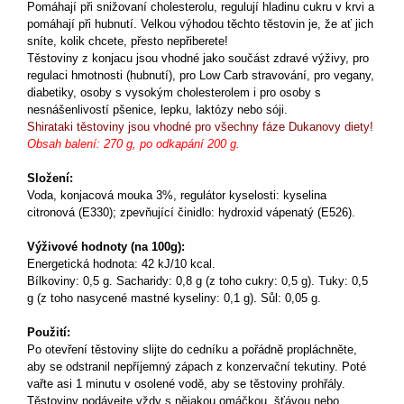
Pomáhají při snižovaní cholesterolu, regulují hladinu cukru v krvi a
pomáhají při hubnutí. Velkou výhodou těchto těstovin je, že ať jich
sníte, kolik chcete, přesto nepřiberete!
Těstoviny z konjacu jsou vhodné jako součást zdravé výživy, pro
regulaci hmotnosti (hubnutí), pro Low Carb stravování, pro vegany,
diabetiky, osoby s vysokým cholesterolem i pro osoby s
nesnášenlivostí pšenice, lepku, laktózy nebo sóji.
Shirataki těstoviny jsou vhodné pro všechny fáze Dukanovy diety!
Obsah balení: 270 g, po odkapání 200 g.
Složení:
Voda, konjacová mouka 3%, regulátor kyselosti: kyselina
citronová (E330); zpevňující činidlo: hydroxid vápenatý (E526).
Výživové hodnoty (na 100g):
Energetická hodnota: 42 kJ/10 kcal.
Bílkoviny: 0,5 g. Sacharidy: 0,8 g (z toho cukry: 0,5 g). Tuky: 0,5
g (z toho nasycené mastné kyseliny: 0,1 g). Sůl: 0,05 g.
Použití:
Po otevření těstoviny slijte do cedníku a pořádně propláchněte,
aby se odstranil nepříjemný zápach z konzervační tekutiny. Poté
vařte asi 1 minutu v osolené vodě, aby se těstoviny prohřály.
Těstoviny podávejte vždy s nějakou omáčkou, šťávou nebo