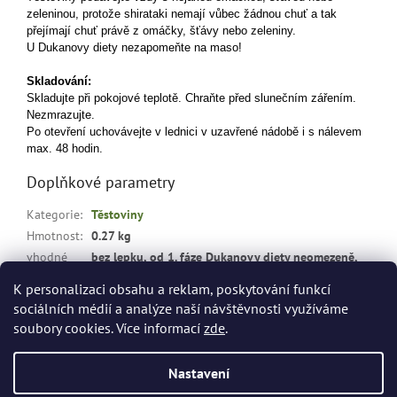
zeleninou, protože shirataki nemají vůbec žádnou chuť a tak
přejímají chuť právě z omáčky, šťávy nebo zeleniny.
U Dukanovy diety nezapomeňte na maso!
Skladování:
Skladujte při pokojové teplotě. Chraňte před slunečním zářením.
Nezmrazujte.
Po otevření uchovávejte v lednici v uzavřené nádobě i s nálevem
max. 48 hodin.
Doplňkové parametry
Kategorie
:
Těstoviny
Hmotnost
:
0.27 kg
vhodné
bez lepku, od 1. fáze Dukanovy diety neomezeně,
pro
:
při hubnutí, bez cukru, bez tuku
K personalizaci obsahu a reklam, poskytování funkcí
sociálních médií a analýze naší návštěvnosti využíváme
Z
soubory cookies. Více informací
zde
.
á
Vytvořil Shoptet
p
Nastavení
a