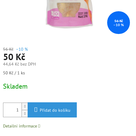
56 Kč
–10 %
56 Kč
–10 %
50 Kč
44,64 Kč bez DPH
Měrná
50 Kč / 1 ks
cena:
Skladem
Přidat do košíku
Detailní informace