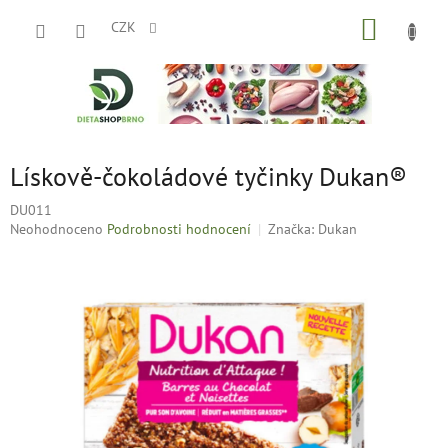
Přejít
NÁKUP
na
CZK
obsah
KOŠÍK
Lískově-čokoládové tyčinky Dukan®
DU011
Průměrné
Neohodnoceno
Podrobnosti hodnocení
Značka:
Dukan
hodnocení
produktu
je
0,0
z
5
hvězdiček.