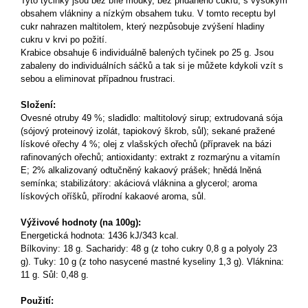
Tyto tyčinky jsou bez bílé mouky, bez přidaného cukru, s vysokým
obsahem vlákniny a nízkým obsahem tuku.
V tomto receptu byl
cukr nahrazen maltitolem, který nezpůsobuje zvýšení hladiny
cukru v krvi po požití.
Krabice obsahuje 6 individuálně balených tyčinek po 25 g.
Jsou
zabaleny do individuálních sáčků a tak si je můžete kdykoli vzít s
sebou a eliminovat případnou frustraci.
Složení:
Ovesné otruby 49 %; sladidlo: maltitolový sirup; extrudovaná sója
(sójový proteinový izolát, tapiokový škrob, sůl); sekané pražené
lískové ořechy 4 %; olej z vlašských ořechů (přípravek na bázi
rafinovaných ořechů; antioxidanty: extrakt z rozmarýnu a vitamín
E; 2% alkalizovaný odtučněný kakaový prášek; hnědá lněná
semínka; stabilizátory: akáciová vláknina a glycerol; aroma
lískových oříšků, přírodní kakaové aroma, sůl
.
Výživové hodnoty (na 100g):
Energetická hodnota: 1436 kJ/343 kcal.
Bílkoviny: 18 g. Sacharidy: 48 g (z toho cukry 0,8 g a polyoly 23
g). Tuky: 10 g (z toho nasycené mastné kyseliny 1,3 g). Vláknina:
11 g. Sůl: 0,48 g.
Použití: