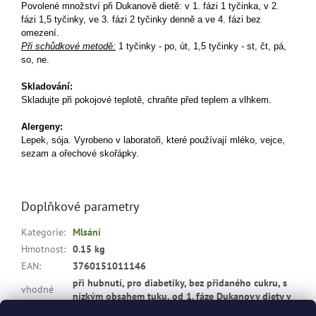
Povolené množství při Dukanově dietě: v 1. fázi 1 tyčinka, v 2.
fázi 1,5 tyčinky, ve 3. fázi 2 tyčinky denně a ve 4. fázi bez
omezení.
Při schůdkové metodě:
1 tyčinky - po, út, 1,5 tyčinky - st, čt, pá,
so, ne.
Skladování:
Skladujte při pokojové teplotě, chraňte před teplem a vlhkem.
Alergeny:
Lepek, sója. Vyrobeno v laboratoři, které používají mléko, vejce,
sezam a ořechové skořápky.
Doplňkové parametry
Kategorie
:
Mlsání
Hmotnost
:
0.15 kg
EAN
:
3760151011146
při hubnutí, pro diabetiky, bez přidaného cukru, s
vhodné
nízkým obsahem tuku, od 1. fáze Dukanovy diety v
pro
:
určeném množství