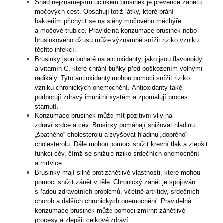
Snad nejznámějším účinkem brusinek je prevence zánětu
močových cest. Obsahují totiž látky, které brání
bakteriím přichytit se na stěny močového měchýře
a močové trubice. Pravidelná konzumace brusinek nebo
brusinkového džusu může významně snížit riziko vzniku
těchto infekcí.
Brusinky jsou bohaté na antioxidanty, jako jsou flavonoidy
a vitamín C, které chrání buňky před poškozením volnými
radikály. Tyto antioxidanty mohou pomoci snížit riziko
vzniku chronických onemocnění. Antioxidanty také
podporují zdravý imunitní systém a zpomalují proces
stárnutí.
Konzumace brusinek může mít pozitivní vliv na
zdraví srdce a cév. Brusinky pomáhají snižovat hladinu
„špatného“ cholesterolu a zvyšovat hladinu „dobrého“
cholesterolu. Dále mohou pomoci snížit krevní tlak a zlepšit
funkci cév, čímž se snižuje riziko srdečních onemocnění
a mrtvice.
Brusinky mají silné protizánětlivé vlastnosti, které mohou
pomoci snížit zánět v těle. Chronický zánět je spojován
s řadou zdravotních problémů, včetně artritidy, srdečních
chorob a dalších chronických onemocnění. Pravidelná
konzumace brusinek může pomoci zmírnit zánětlivé
procesy a zlepšit celkové zdraví.