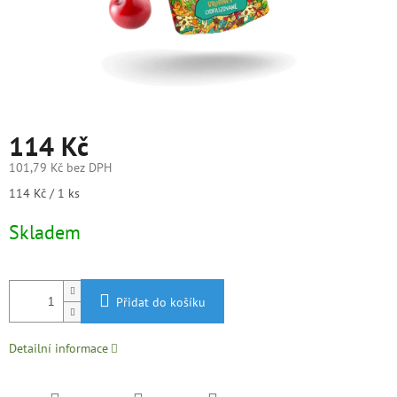
114 Kč
101,79 Kč bez DPH
Měrná
114 Kč / 1 ks
cena:
Skladem
Přidat do košíku
Detailní informace