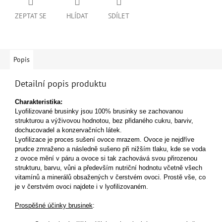
ZEPTAT SE
HLÍDAT
SDÍLET
Popis
Detailní popis produktu
Charakteristika:
Lyofilizované brusinky jsou 100% brusinky se zachovanou
strukturou a výživovou hodnotou, bez přidaného cukru, barviv,
dochucovadel a konzervačních látek.
Lyofilizace je proces sušení ovoce mrazem. Ovoce je nejdříve
prudce zmraženo a následně sušeno při nižším tlaku, kde se voda
z ovoce mění v páru a ovoce si tak zachovává svou přirozenou
strukturu, barvu, vůni a především nutriční hodnotu včetně všech
vitamínů a minerálů obsažených v čerstvém ovoci. Prostě vše, co
je v čerstvém ovoci najdete i v lyofilizovaném.
Prospěšné účinky brusinek
: