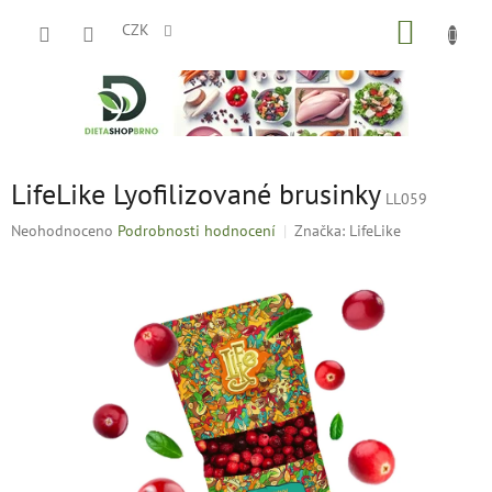
Přejít
NÁKUP
na
CZK
obsah
KOŠÍK
LifeLike Lyofilizované brusinky
LL059
Průměrné
Neohodnoceno
Podrobnosti hodnocení
Značka:
LifeLike
hodnocení
produktu
je
0,0
z
5
hvězdiček.