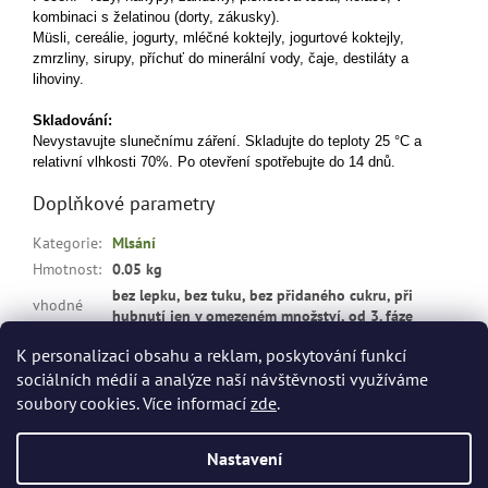
kombinaci s želatinou (dorty, zákusky).
Müsli, cereálie, jogurty, mléčné koktejly, jogurtové koktejly,
zmrzliny,
sirupy, příchuť do minerální vody, čaje, destiláty a
lihoviny.
Skladování:
Nevystavujte slunečnímu záření. Skladujte do teploty 25 °C a
relativní vlhkosti 70%. Po otevření spotřebujte do 14 dnů.
Doplňkové parametry
Kategorie
:
Mlsání
Hmotnost
:
0.05 kg
bez lepku, bez tuku, bez přidaného cukru, při
vhodné
hubnutí jen v omezeném množství, od 3. fáze
pro
:
Dukanovy diety omezeně
K personalizaci obsahu a reklam, poskytování funkcí
sociálních médií a analýze naší návštěvnosti využíváme
Z
soubory cookies. Více informací
zde
.
á
Vytvořil Shoptet
p
Nastavení
a