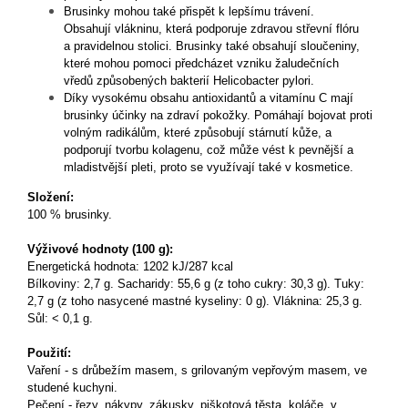
Brusinky mohou také přispět k lepšímu trávení.
Obsahují vlákninu, která podporuje zdravou střevní flóru
a pravidelnou stolici. Brusinky také obsahují sloučeniny,
které mohou pomoci předcházet vzniku žaludečních
vředů způsobených bakterií Helicobacter pylori.
Díky vysokému obsahu antioxidantů a vitamínu C mají
brusinky účinky na zdraví pokožky. Pomáhají bojovat proti
volným radikálům, které způsobují stárnutí kůže, a
podporují tvorbu kolagenu, což může vést k pevnější a
mladistvější pleti, proto se využívají také v kosmetice.
Složení:
100 % brusinky.
Výživové hodnoty (100 g):
Energetická hodnota: 1202
kJ/287 kcal
Bílkoviny: 2,7 g. Sacharidy: 55,6 g (z toho cukry: 30,3 g). Tuky:
2,7 g (z toho nasycené mastné kyseliny: 0 g). Vláknina: 25,3 g.
Sůl: < 0,1 g.
Použití:
Vaření - s drůbežím masem, s grilovaným vepřovým masem, ve
studené kuchyni.
Pečení - řezy, nákypy, zákusky, piškotová těsta, koláče, v