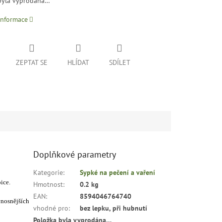
byla vyprodána…
informace
ZEPTAT SE
HLÍDAT
SDÍLET
Doplňkové parametry
Kategorie
:
Sypké na pečení a vaření
ice.
Hmotnost
:
0.2 kg
EAN
:
8594046764740
ýnosnějších
vhodné pro
:
bez lepku, při hubnutí
Položka byla vyprodána…