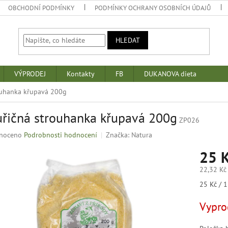
OBCHODNÍ PODMÍNKY
PODMÍNKY OCHRANY OSOBNÍCH ÚDAJŮ
HLEDAT
VÝPRODEJ
Kontakty
FB
DUKANOVA dieta
ouhanka křupavá 200g
řičná strouhanka křupavá 200g
ZP026
né
noceno
Podrobnosti hodnocení
Značka:
Natura
ní
25 
u
22,32 Kč
Měrná
25 Kč / 1
cena:
k.
Vypro