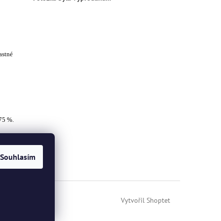
astné
75 %.
Souhlasím
Vytvořil Shoptet