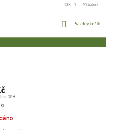
MOJE OBJEDNÁVKA
CZK
Přihlášení
NÁKUPNÍ
Prázdný košík
KOŠÍK
Kč
 bez DPH
 ks
dáno