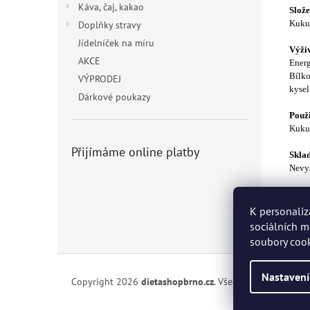
Káva, čaj, kakao
Slože
Kukuř
Doplňky stravy
Jídelníček na míru
Výživ
AKCE
Energ
Bílko
VÝPRODEJ
kysel
Dárkové poukazy
Použi
Kukuř
Přijímáme online platby
Skla
Nevys
Aler
Může 
K personaliz
sociálních m
soubory cook
Z
á
Nastavení
Copyright 2026
dietashopbrno.cz
. Všechna práva vyhra
p
a