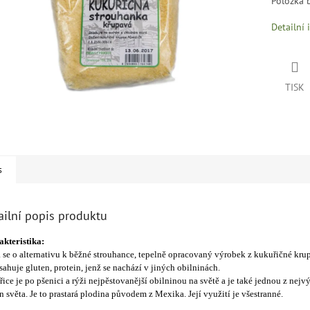
Položka 
Detailní 
TISK
s
ailní popis produktu
kteristika:
 se o alternativu k běžné strouhance, tepelně opracovaný výrobek z kukuřičné krup
ahuje gluten, protein, jenž se nachází v jiných obilninách.
ice je po pšenici a rýži nejpěstovanější obilninou na světě a je také jednou z nejv
n světa. Je to prastará plodina původem z Mexika. Její využití je všestranné.