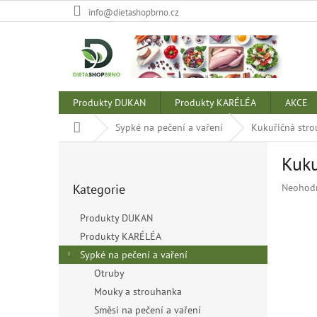
Přejít
info@dietashopbrno.cz
na
obsah
Produkty DUKAN
Produkty KARÉLÉA
AKCE
Domů
Sypké na pečení a vaření
Kukuřičná str
P
Kuku
o
Přeskočit
s
Průměr
Kategorie
Neohod
kategorie
t
hodnoce
r
produkt
Produkty DUKAN
a
je
Produkty KARÉLÉA
n
0,0
z
Sypké na pečení a vaření
n
5
í
Otruby
hvězdiče
p
Mouky a strouhanka
a
Směsi na pečení a vaření