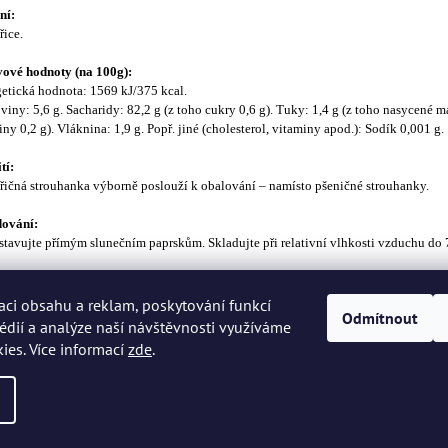
ní:
ice.
ové hodnoty (na 100g):
etická hodnota: 1569 kJ/375 kcal.
viny: 5,6 g. Sacharidy: 82,2 g (z toho cukry 0,6 g). Tuky: 1,4 g (z toho nasycené m
iny 0,2 g). Vláknina: 1,9 g. Popř. jiné (cholesterol, vitaminy apod.): Sodík 0,001 g.
tí:
ičná strouhanka výborně poslouží k obalování – namísto pšeničné strouhanky.
dování:
tavujte přímým slunečním paprskům. Skladujte při relativní vlhkosti vzduchu do 
geny:
obsahovat stopy lepku a vajec.
aci obsahu a reklam, poskytování funkcí
Odmítnout
édií a analýze naší návštěvnosti využíváme
ies. Více informací
zde
.
zena.
Upravit nastavení cookies