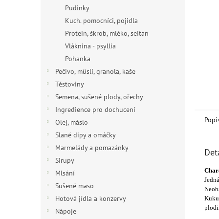
n
Pudinky
e
Kuch. pomocníci, pojidla
l
Protein, škrob, mléko, seitan
Vláknina - psyllia
Pohanka
Pečivo, müsli, granola, kaše
Těstoviny
Semena, sušené plody, ořechy
Ingredience pro dochucení
Popi
Olej, máslo
Slané dipy a omáčky
Marmelády a pomazánky
Det
Sirupy
Chara
Mlsání
Jedná
Sušené maso
Neobs
Hotová jídla a konzervy
Kukuř
plodi
Nápoje