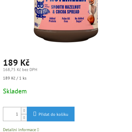
189 Kč
168,75 Kč bez DPH
Měrná
189 Kč / 1 ks
cena:
Skladem
Přidat do košíku
Detailní informace