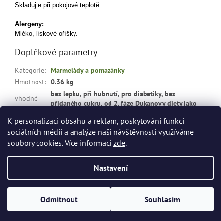
Skladujte při pokojové teplotě.
Alergeny:
Mléko, lískové oříšky.
Doplňkové parametry
Kategorie
:
Marmelády a pomazánky
Hmotnost
:
0.36 kg
bez lepku, při hubnutí, pro diabetiky, bez
vhodné
přidaného cukru, od 2. fáze Dukanovy diety jako
pro
:
tolerovaná potravina
K personalizaci obsahu a reklam, poskytování funkcí
sociálních médií a analýze naší návštěvnosti využíváme
Z
soubory cookies. Více informací
zde
.
á
Vytvořil Shoptet
p
Nastavení
a
t
Copyright 2026
dietashopbrno.cz
. Všechna práva vyhrazena.
í
Odmítnout
Souhlasím
Upravit nastavení cookies