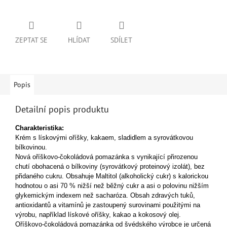
ZEPTAT SE
HLÍDAT
SDÍLET
Popis
Detailní popis produktu
Charakteristika:
Krém s lískovými oříšky, kakaem, sladidlem a syrovátkovou
bílkovinou.
Nová oříškovo-čokoládová pomazánka s vynikající přirozenou
chutí obohacená o bílkoviny (syrovátkový proteinový izolát), bez
přidaného cukru.
Obsahuje Maltitol (alkoholický cukr) s kalorickou
hodnotou o asi 70 % nižší než běžný cukr a asi o polovinu nižším
glykemickým indexem než sacharóza.
Obsah zdravých tuků,
antioxidantů a vitamínů je zastoupený surovinami použitými na
výrobu, například lískové oříšky, kakao a kokosový olej.
Oříškovo-čokoládová pomazánka od švédského výrobce je určená