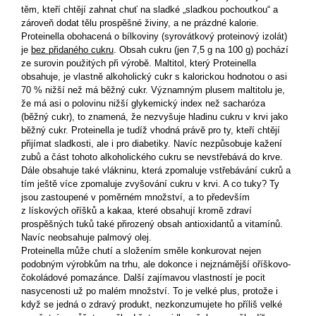
těm, kteří chtějí zahnat chuť na sladké „sladkou pochoutkou“ a
zároveň dodat tělu prospěšné živiny, a ne prázdné kalorie.
Proteinella obohacená o bílkoviny (syrovátkový proteinový izolát)
je
bez přidaného cukru
. Obsah cukru (jen 7,5 g na 100 g) pochází
ze surovin použitých při výrobě.
Maltitol, který Proteinella
obsahuje, je vlastně alkoholický cukr s kalorickou hodnotou o asi
70 % nižší než má běžný cukr. Významným plusem maltitolu je,
že má asi o polovinu nižší glykemický index než sacharóza
(běžný cukr), to znamená, že nezvyšuje hladinu cukru v krvi jako
běžný cukr. Proteinella je tudíž vhodná právě pro ty, kteří chtějí
přijímat sladkosti, ale i pro diabetiky. Navíc nezpůsobuje kažení
zubů a část tohoto alkoholického cukru se nevstřebává do krve.
Dále obsahuje také vlákninu, která zpomaluje vstřebávání cukrů a
tím ještě více zpomaluje zvyšování cukru v krvi.
A co tuky? Ty
jsou zastoupené v poměrném množství, a to především
z lískových oříšků a kakaa, které obsahují kromě zdraví
prospěšných tuků také přirozený obsah antioxidantů a vitamínů.
Navíc neobsahuje palmový olej.
Proteinella může chutí a složením směle konkurovat nejen
podobným výrobkům na trhu, ale dokonce i nejznámější oříškovo-
čokoládové pomazánce. Další zajímavou vlastností je pocit
nasycenosti už po malém množství. To je velké plus, protože i
když se jedná o zdravý produkt, nezkonzumujete ho příliš velké