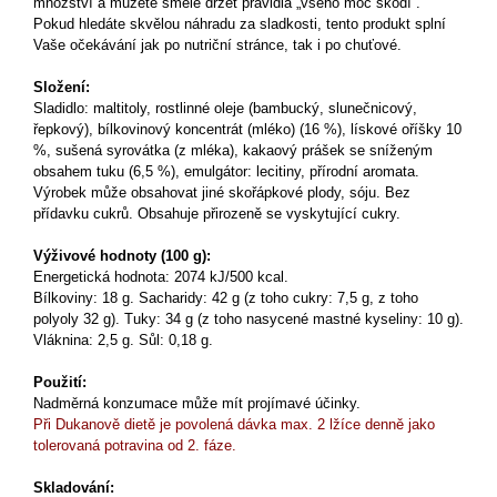
množství a můžete směle držet pravidla „všeho moc škodí“.
Pokud hledáte skvělou náhradu za sladkosti, tento produkt splní
Vaše očekávání jak po nutriční stránce, tak i po chuťové.
Složení:
Sladidlo: maltitoly, rostlinné oleje (bambucký, slunečnicový,
řepkový), bílkovinový koncentrát (mléko) (16 %), lískové oříšky 10
%, sušená syrovátka (z mléka), kakaový prášek se sníženým
obsahem tuku (6,5 %), emulgátor: lecitiny, přírodní aromata.
Výrobek může obsahovat jiné skořápkové plody, sóju. Bez
přídavku cukrů. Obsahuje přirozeně se vyskytující cukry.
Výživové hodnoty (100 g):
Energetická hodnota: 2074 kJ/500 kcal.
Bílkoviny: 18 g. Sacharidy: 42 g (z toho cukry: 7,5 g, z toho
polyoly 32 g). Tuky: 34 g (z toho nasycené mastné kyseliny: 10 g).
Vláknina: 2,5 g. Sůl: 0,18 g.
Použití:
Nadměrná konzumace může mít projímavé účinky.
Při Dukanově dietě je povolená dávka max. 2 lžíce denně jako
tolerovaná potravina od 2. fáze.
Skladování: