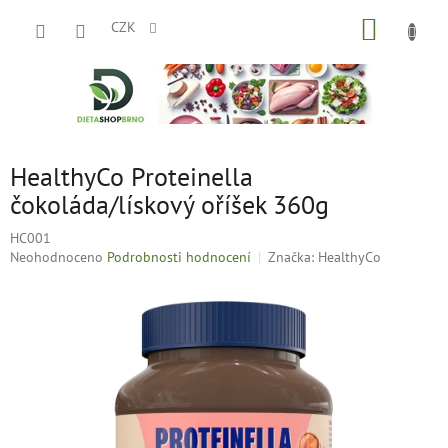
Přejít
NÁKUP
na
CZK
obsah
KOŠÍK
HealthyCo Proteinella
čokoláda/lískový oříšek 360g
HC001
Průměrné
Neohodnoceno
Podrobnosti hodnocení
Značka:
HealthyCo
hodnocení
produktu
je
0,0
z
5
hvězdiček.