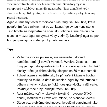
více minerálních látek než běžná zelenina. Navzdory vysoké
schopnosti vstřebávat minerály neabsorbují řasy z mořské vody
škodlivé látky. Kde je stupeň znečištění vody příliš vysoký, tam řasy
prostě nerostou.
Agar je usušený vývar z mořských řas tengusa. Tekutina, která
povařením řas vznikne, má po zchladnutí gelovitou konzistenci.
Tato hmota se rozprostře na speciální rohože a suší 14 dnů na
slunci a mrazu (agar se vyrábí vždy v zimě). Usušený agar se pak
buď jen pokrájí na malé tyčinky nebo namele.
Tipy
:
Ve formě vloček je dražší, ale nemusíte ji dopředu
namáčet, stačí ji povařit ve vodě. Vznikne želatina, která
funguje naprosto spolehlivě. Pokud chcete vytvořit obzvlášť
hladký krém, je dobré vločky alespoň na 30 minut namočit.
Tuhost agaru si ověříte tak, že při vaření kápnete trochu
tekutiny na talířek a dáte do lednice. Agar by měl ztuhnout
během chvilky. Pokud je řídký, dosypte vločky a dál vařte.
Pokud je moc tuhý, přidejte trochu tekutiny.
Agar můžete vařit v jakékoliv tekutině – ovocné šťávě,
džusu, rostlinném i kravském mléce, na slano ve vývaru...
Dá se bez problému dochucovat kyselými surovinami jako