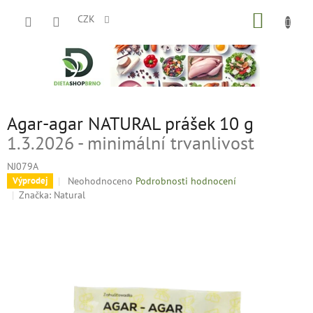
Přejít
NÁKUP
na
CZK
obsah
KOŠÍK
Agar-agar NATURAL prášek 10 g
1.3.2026 - minimální trvanlivost
NJ079A
Průměrné
Neohodnoceno
Podrobnosti hodnocení
Výprodej
hodnocení
Značka:
Natural
produktu
je
0,0
z
5
hvězdiček.