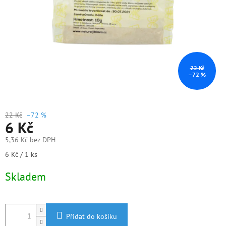
22 Kč
–72 %
22 Kč
–72 %
6 Kč
5,36 Kč bez DPH
Měrná
6 Kč / 1 ks
cena:
Skladem
Přidat do košíku