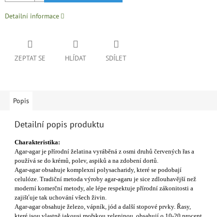
Detailní informace
ZEPTAT SE
HLÍDAT
SDÍLET
Popis
Detailní popis produktu
Charakteristika:
Agar-agar je přírodní želatina vyráběná z osmi druhů červených řas a
používá se do krémů, polev, aspiků a na zdobení dortů.
Agar-agar obsahuje komplexní polysacharidy, které se podobají
celulóze. Tradiční metoda výroby agar-agaru je sice zdlouhavější než
moderní komerční metody, ale lépe respektuje přírodní zákonitosti a
zajišťuje tak uchování všech živin.
Agar-agar obsahuje železo, vápník, jód a další stopové prvky. Řasy,
které jsou vlastně jakousi mořskou zeleninou, obsahují o 10-20 procent