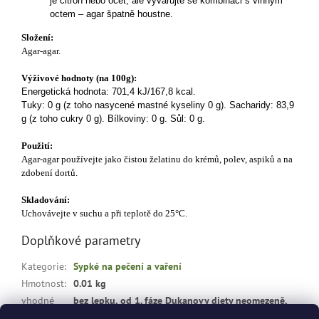
je citron nebo ocet, ale vyvarujte se kombinaci s vinným
octem – agar špatně houstne.
Složení:
Agar-agar.
Výživové hodnoty (na 100g):
Energetická hodnota: 701,4 kJ/167,8 kcal.
Tuky: 0 g (z toho nasycené mastné kyseliny 0 g). Sacharidy: 83,9
g (z toho cukry 0 g). Bílkoviny: 0 g. Sůl: 0 g.
Použití:
Agar-agar používejte jako čistou želatinu do krémů, polev, aspiků a na
zdobení dortů.
Skladování:
Uchovávejte v suchu a při teplotě do 25°C.
Doplňkové parametry
Kategorie
:
Sypké na pečení a vaření
Hmotnost
:
0.01 kg
vhodné
bez lepku, od 1. fáze Dukanovy diety neomezeně,
pro
:
při hubnutí, bez cukru, bez tuku