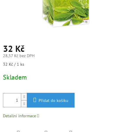
32 Kč
28,57 Kč bez DPH
Měrná
32 Kč / 1 ks
cena:
Skladem
Přidat do košíku
Detailní informace