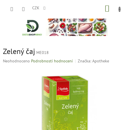
Přejít
NÁKUP
na
CZK
obsah
KOŠÍK
Zelený čaj
ME018
Průměrné
Neohodnoceno
Podrobnosti hodnocení
Značka:
Apotheke
hodnocení
produktu
je
0,0
z
5
hvězdiček.