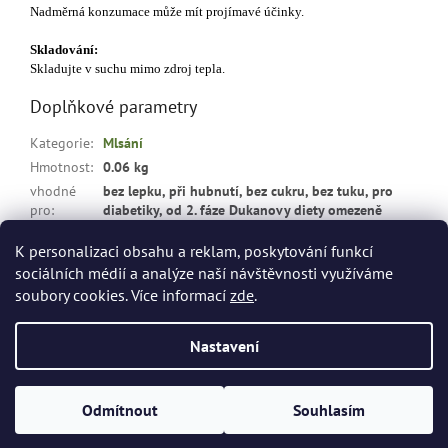
Nadměrná konzumace může mít projímavé účinky.
Skladování:
Skladujte v suchu mimo zdroj tepla.
Doplňkové parametry
Kategorie
:
Mlsání
Hmotnost
:
0.06 kg
vhodné
bez lepku, při hubnutí, bez cukru, bez tuku, pro
pro
:
diabetiky, od 2. fáze Dukanovy diety omezeně
Položka byla vyprodána…
K personalizaci obsahu a reklam, poskytování funkcí
sociálních médií a analýze naší návštěvnosti využíváme
Z
soubory cookies. Více informací
zde
.
á
Vytvořil Shoptet
p
Nastavení
a
t
Copyright 2026
dietashopbrno.cz
. Všechna práva vyhrazena.
í
Odmítnout
Souhlasím
Upravit nastavení cookies