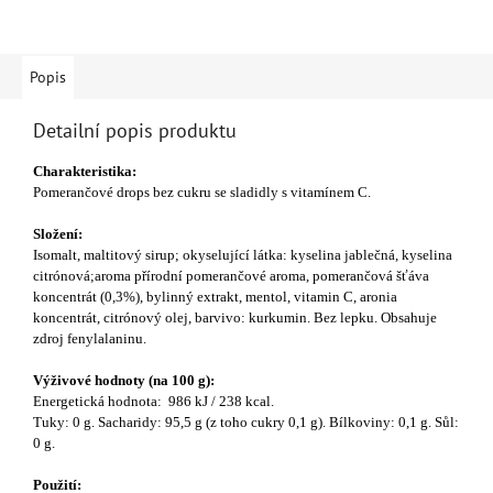
Popis
Detailní popis produktu
Charakteristika:
Pomerančové drops bez cukru se sladidly s vitamínem C.
Složení:
Isomalt, maltitový sirup; okyselující látka: kyselina jablečná, kyselina
citrónová;aroma přírodní pomerančové aroma, pomerančová šťáva
koncentrát (0,3%), bylinný extrakt, mentol, vitamin C, aronia
koncentrát, citrónový olej, barvivo: kurkumin.
Bez lepku. Obsahuje
zdroj fenylalaninu.
Výživové hodnoty (na 100 g):
Energetická hodnota: 986 kJ / 238 kcal.
Tuky: 0 g. Sacharidy: 95,5 g (z toho cukry 0,1 g). Bílkoviny: 0,1 g. Sůl:
0 g.
Použití: