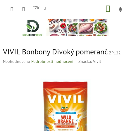
Přejít
NÁKUP
na
CZK
obsah
KOŠÍK
VIVIL Bonbony Divoký pomeranč
ZP122
Průměrné
Neohodnoceno
Podrobnosti hodnocení
Značka:
Vivil
hodnocení
produktu
je
0,0
z
5
hvězdiček.