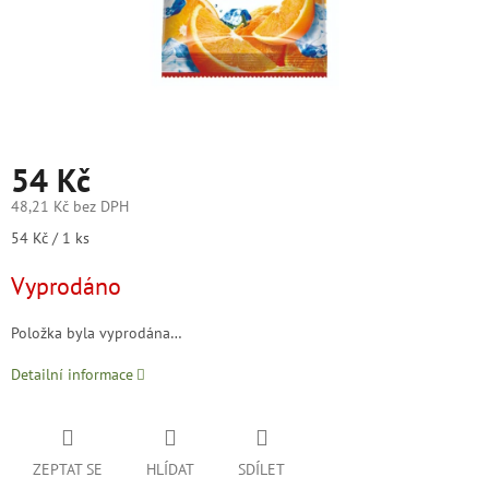
54 Kč
48,21 Kč bez DPH
Měrná
54 Kč / 1 ks
cena:
Vyprodáno
Položka byla vyprodána…
Detailní informace
ZEPTAT SE
HLÍDAT
SDÍLET