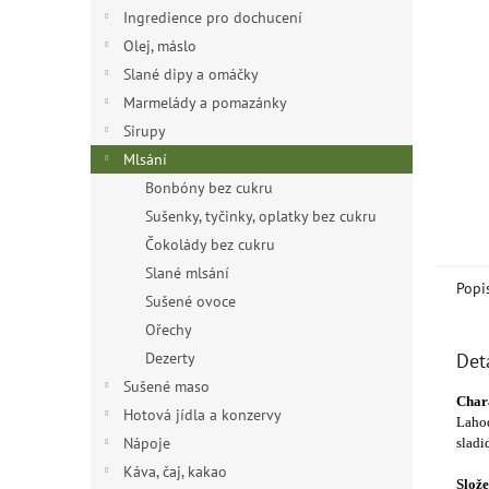
n
Ingredience pro dochucení
e
Olej, máslo
l
Slané dipy a omáčky
Marmelády a pomazánky
Sirupy
Mlsání
Bonbóny bez cukru
Sušenky, tyčinky, oplatky bez cukru
Čokolády bez cukru
Slané mlsání
Popi
Sušené ovoce
Ořechy
Dezerty
Det
Sušené maso
Chara
Hotová jídla a konzervy
Lahod
Nápoje
sladi
Káva, čaj, kakao
Slože