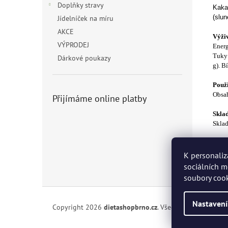
Doplňky stravy
Kaka
(slun
Jídelníček na míru
AKCE
Výživ
VÝPRODEJ
Ener
Tuky:
Dárkové poukazy
g). B
Použi
Obsah
Přijímáme online platby
Skla
Sklad
Aler
Může 
K personaliz
sociálních m
soubory cook
Z
á
Nastavení
Copyright 2026
dietashopbrno.cz
. Všechna práva vyhra
p
a