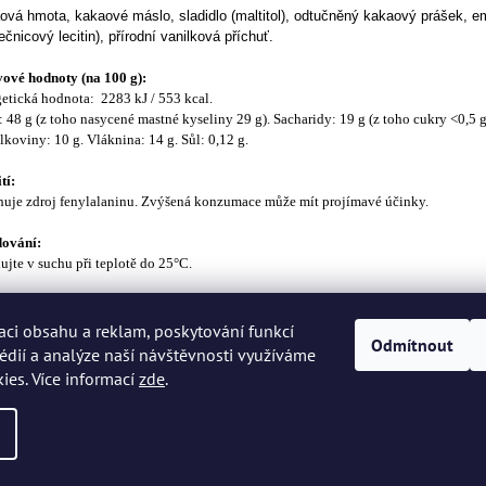
ová hmota, kakaové máslo, sladidlo (maltitol), odtučněný kakaový prášek, e
ečnicový lecitin), přírodní vanilková příchuť.
ové hodnoty (na 100 g):
getická hodnota: 2283
kJ / 553 kcal.
 48 g (z toho nasycené mastné kyseliny 29 g). Sacharidy: 19 g (z toho cukry <0,5 
ílkoviny: 10 g. Vláknina: 14 g. Sůl: 0,12 g.
tí:
uje zdroj fenylalaninu. Zvýšená konzumace může mít projímavé účinky.
dování:
ujte v suchu při teplotě do 25°C.
geny:
obsahovat stopy sóji, mléka, ořechů a sezamu.
aci obsahu a reklam, poskytování funkcí
Odmítnout
édií a analýze naší návštěvnosti využíváme
ies. Více informací
zde
.
zena.
Upravit nastavení cookies