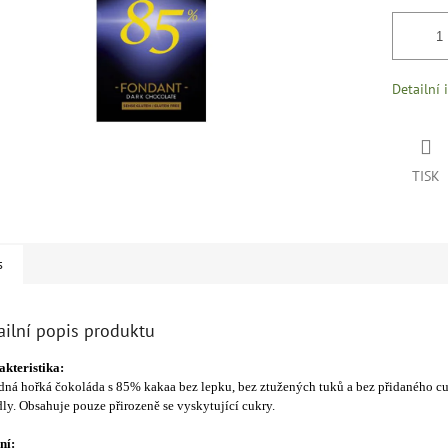
Detailní 
TISK
s
ailní popis produktu
kteristika:
ná hořká čokoláda s 85% kakaa bez lepku, bez ztužených tuků a bez přidaného cu
dly. Obsahuje pouze přirozeně se vyskytující cukry.
ní: