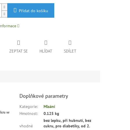
Přidat do košíku
informace
ZEPTAT SE
HLÍDAT
SDÍLET
Doplňkové parametry
Kategorie
:
Mlsání
kru se
Hmotnost
:
0.125 kg
bez lepku, při hubnutí, bez
vhodné
cukru, pro diabetiky, od 2.