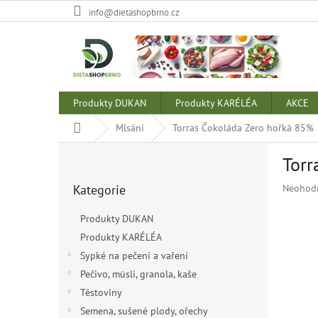
Přejít
info@dietashopbrno.cz
na
obsah
Produkty DUKAN
Produkty KARÉLÉA
AKCE
Domů
Mlsání
Torras Čokoláda Zero hořká 85%
P
Torr
o
Přeskočit
s
Průměr
Kategorie
Neohod
kategorie
t
hodnoce
r
produkt
Produkty DUKAN
a
je
Produkty KARÉLÉA
n
0,0
z
Sypké na pečení a vaření
n
5
í
Pečivo, müsli, granola, kaše
hvězdiče
p
Těstoviny
a
Semena, sušené plody, ořechy