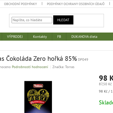
OBCHODNÍ PODMÍNKY
PODMÍNKY OCHRANY OSOBNÍCH ÚDAJŮ
HLEDAT
VÝPRODEJ
Kontakty
FB
DUKANOVA dieta
as Čokoláda Zero hořká 85%
DP049
né
noceno
Podrobnosti hodnocení
Značka:
Torras
ní
98 
u
87,50 Kč
Měrná
98 Kč / 1
cena:
k.
Skla