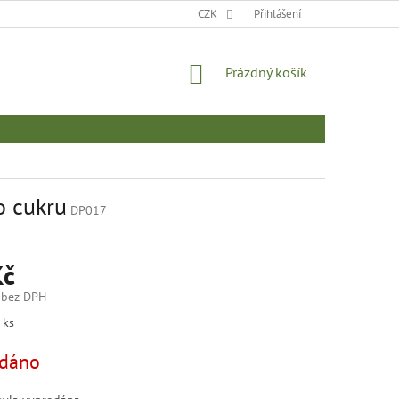
MOJE OBJEDNÁVKA
CZK
Přihlášení
NÁKUPNÍ
Prázdný košík
KOŠÍK
o cukru
DP017
Kč
 bez DPH
 ks
dáno