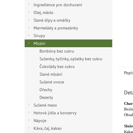
n
Ingredience pro dochucení
e
Olej, máslo
l
Slané dipy a omáčky
Marmelády a pomazánky
Sirupy
Mlsání
Bonbóny bez cukru
Sušenky, tyčinky, oplatky bez cukru
Čokolády bez cukru
Popi
Slané mlsání
Sušené ovoce
Ořechy
Det
Dezerty
Chara
Sušené maso
Bezle
Hotová jídla a konzervy
Obsah
Nápoje
Slože
Káva, čaj, kakao
Kakao