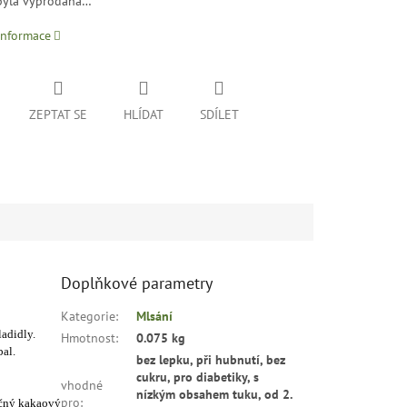
byla vyprodána…
informace
ZEPTAT SE
HLÍDAT
SDÍLET
Doplňkové parametry
Kategorie
:
Mlsání
adidly.
Hmotnost
:
0.075 kg
bal.
bez lepku, při hubnutí, bez
cukru, pro diabetiky, s
vhodné
nízkým obsahem tuku, od 2.
pro
:
učný kakaový