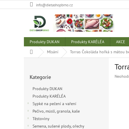
Přejít
info@dietashopbrno.cz
na
obsah
Produkty DUKAN
Produkty KARÉLÉA
AKCE
Domů
Mlsání
Torras Čokoláda hořká s mátou b
P
Torr
o
Přeskočit
s
Průměr
Kategorie
Neohod
kategorie
t
hodnoce
r
produkt
Produkty DUKAN
a
je
Produkty KARÉLÉA
n
0,0
z
Sypké na pečení a vaření
n
5
í
Pečivo, müsli, granola, kaše
hvězdiče
p
Těstoviny
a
Semena, sušené plody, ořechy