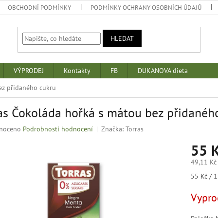
OBCHODNÍ PODMÍNKY
PODMÍNKY OCHRANY OSOBNÍCH ÚDAJŮ
HLEDAT
VÝPRODEJ
Kontakty
FB
DUKANOVA dieta
ez přidaného cukru
as Čokoláda hořká s mátou bez přidanéh
né
noceno
Podrobnosti hodnocení
Značka:
Torras
ní
55 
u
49,11 Kč
Měrná
55 Kč / 1
cena:
k.
Vypro