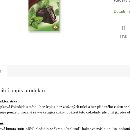
Položka 
Detailní 
TISK
s
ailní popis produktu
kteristika:
pková čokoláda s mátou bez lepku, bez ztužených tuků a bez přidaného cukru se sl
uje pouze přirozeně se vyskytující cukry. Svěžest této čokolády jde cítit již přes o
ní:
vá hmota (min. 46%), sladidlo ze škrobu (maltitol), kakaové máslo, inulin, polot