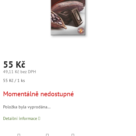
55 Kč
49,11 Kč bez DPH
Měrná
55 Kč / 1 ks
cena:
Momentálně nedostupné
Položka byla vyprodána…
Detailní informace