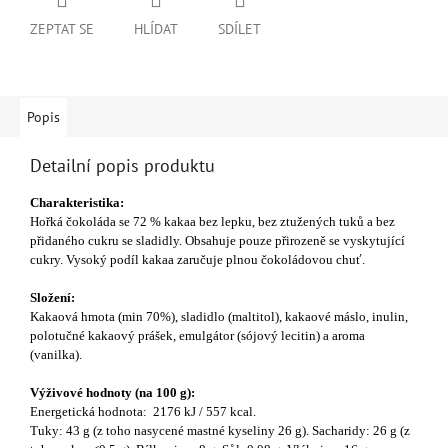
ZEPTAT SE
HLÍDAT
SDÍLET
Popis
Detailní popis produktu
Charakteristika:
Hořká čokoláda se 72 % kakaa bez lepku, bez ztužených tuků a bez
přidaného cukru se sladidly. Obsahuje pouze přirozeně se vyskytující
cukry. Vysoký podíl kakaa zaručuje plnou čokoládovou chuť.
Složení:
Kakaová hmota (min 70%), sladidlo (maltitol), kakaové máslo, inulin,
polotučné kakaový prášek, emulgátor (sójový lecitin) a aroma
(vanilka).
Výživové hodnoty (na 100 g):
Energetická hodnota: 2176 kJ / 557 kcal.
Tuky: 43 g (z toho nasycené mastné kyseliny 26 g). Sacharidy: 26 g (z