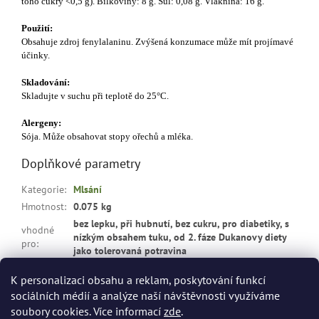
toho cukry <0,5 g). Bílkoviny: 8 g. Sůl: 0,08 g. Vláknina: 16 g.
Použití:
Obsahuje zdroj fenylalaninu. Zvýšená konzumace může mít projímavé
účinky.
Skladování:
Skladujte v suchu při teplotě do 25°C.
Alergeny:
Sója. Může obsahovat stopy ořechů a mléka.
Doplňkové parametry
Kategorie
:
Mlsání
Hmotnost
:
0.075 kg
bez lepku, při hubnutí, bez cukru, pro diabetiky, s
vhodné
nízkým obsahem tuku, od 2. fáze Dukanovy diety
pro
:
jako tolerovaná potravina
Položka byla vyprodána…
K personalizaci obsahu a reklam, poskytování funkcí
sociálních médií a analýze naší návštěvnosti využíváme
Z
soubory cookies. Více informací
zde
.