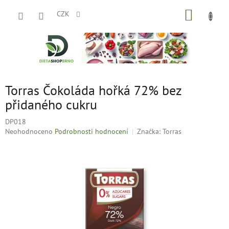
Přejít
NÁKUP
na
CZK
obsah
KOŠÍK
Torras Čokoláda hořká 72% bez
přidaného cukru
DP018
Průměrné
Neohodnoceno
Podrobnosti hodnocení
Značka:
Torras
hodnocení
produktu
je
0,0
z
5
hvězdiček.