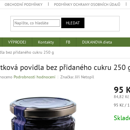
OBCHODNÍ PODMÍNKY
PODMÍNKY OCHRANY OSOBNÍCH ÚDAJŮ
HLEDAT
VÝPRODEJ
Kontakty
FB
DUKANOVA dieta
dla bez přidaného cukru 250 g
tková povidla bez přidaného cukru 250 
né
noceno
Podrobnosti hodnocení
Značka:
Jiří Netopil
ní
95 
u
84,82 Kč
Měrná
95 Kč / 1
cena:
k.
Skla