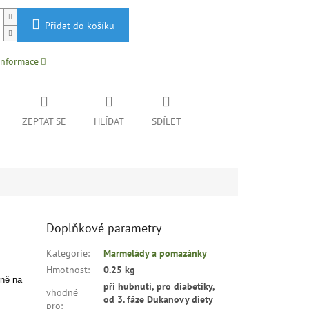
Přidat do košíku
informace
ZEPTAT SE
HLÍDAT
SDÍLET
Doplňkové parametry
Kategorie
:
Marmelády a pomazánky
Hmotnost
:
0.25 kg
rně na
při hubnutí, pro diabetiky,
vhodné
od 3. fáze Dukanovy diety
pro
: