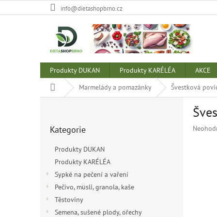
Přejít
info@dietashopbrno.cz
na
obsah
Produkty DUKAN
Produkty KARÉLÉA
AKCE
Domů
Marmelády a pomazánky
Švestková povi
P
Šves
o
Přeskočit
s
Průměr
Kategorie
Neohod
kategorie
t
hodnoce
r
produkt
Produkty DUKAN
a
je
Produkty KARÉLÉA
n
0,0
z
Sypké na pečení a vaření
n
5
í
Pečivo, müsli, granola, kaše
hvězdiče
p
Těstoviny
a
Semena, sušené plody, ořechy