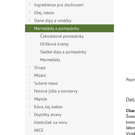
n
Ingredience pro dochucení
e
Olej, máslo
l
Slané dipy a omáčky
Marmelády a pomazánky
Čokoládové pomazánky
Oříškové krémy
Sladké dipy a pomazánky
Marmelády
Sirupy
Mlsání
Popi
Sušené maso
Hotová jídla a konzervy
Nápoje
Det
Káva, čaj, kakao
Chara
Doplňky stravy
Šves
Jídelníček na míru
konz
látk
AKCE
Výro