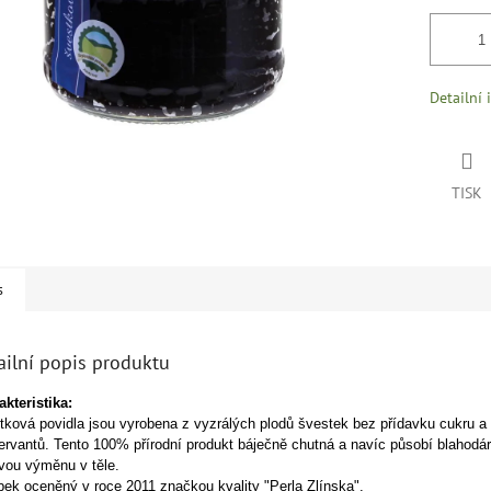
Detailní 
TISK
s
ailní popis produktu
kteristika:
tková povidla jsou vyrobena z vyzrálých plodů švestek bez přídavku cukru a
ervantů. Tento 100% přírodní produkt báječně chutná a navíc působí blahodá
ovou výměnu v těle.
bek oceněný v roce 2011 značkou kvality "Perla Zlínska".