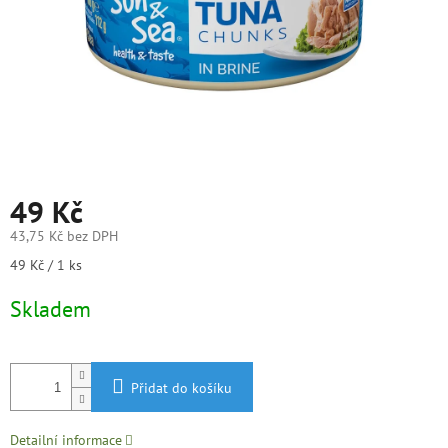
49 Kč
43,75 Kč bez DPH
Měrná
49 Kč / 1 ks
cena:
Skladem
Přidat do košíku
Detailní informace