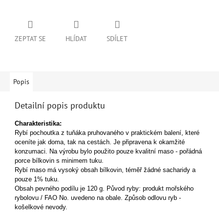
ZEPTAT SE
HLÍDAT
SDÍLET
Popis
Detailní popis produktu
Charakteristika:
Rybí pochoutka z tuňáka pruhovaného v praktickém balení, které
oceníte jak doma, tak na cestách. Je připravena k okamžité
konzumaci. Na výrobu bylo použito pouze kvalitní maso - pořádná
porce bílkovin s minimem tuku.
Rybí maso má vysoký obsah bílkovin, téměř žádné sacharidy a
pouze 1% tuku.
Obsah pevného podílu je 120 g.
Původ ryby: p
rodukt mořského
rybolovu / FAO No. uvedeno na obale.
Způsob odlovu ryb -
košelkové nevody.