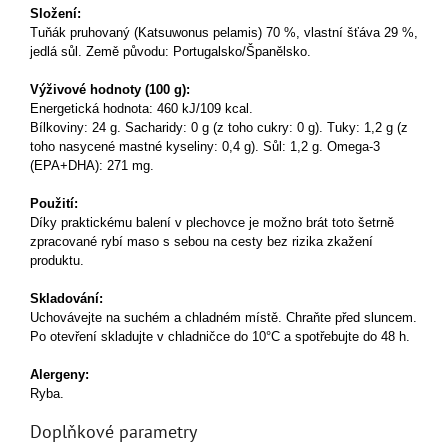
Složení:
Tuňák
pruhovaný (Katsuwonus pelamis) 70 %, vlastní šťáva 29 %,
jedlá sůl. Země původu: Portugalsko/Španělsko.
Výživové hodnoty (100 g):
Energetická hodnota: 460 kJ/109 kcal.
Bílkoviny: 24 g. Sacharidy: 0 g (z toho cukry: 0 g). Tuky: 1,2 g (z
toho nasycené mastné kyseliny: 0,4 g). Sůl: 1,2 g. Omega-3
(EPA+DHA): 271 mg.
Použití:
Díky praktickému balení v plechovce je možno brát toto šetrně
zpracované rybí maso s sebou na cesty bez rizika zkažení
produktu.
Skladování:
Uchovávejte na suchém a chladném místě. Chraňte před sluncem.
Po otevření skladujte v chladničce do 10°C a spotřebujte do 48 h.
Alergeny:
Ryba.
Doplňkové parametry