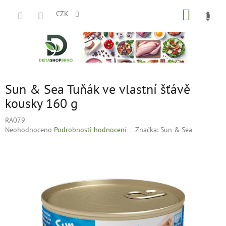
Přejít
NÁKUP
na
CZK
obsah
KOŠÍK
Sun & Sea Tuňák ve vlastní šťávě
kousky 160 g
RA079
Průměrné
Neohodnoceno
Podrobnosti hodnocení
Značka:
Sun & Sea
hodnocení
produktu
je
0,0
z
5
hvězdiček.