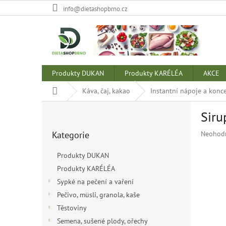
Přejít
info@dietashopbrno.cz
na
obsah
Produkty DUKAN
Produkty KARÉLÉA
AKCE
Domů
Káva, čaj, kakao
Instantní nápoje a konc
P
Siru
o
Přeskočit
s
Průměr
Kategorie
Neohod
kategorie
t
hodnoce
r
produkt
Produkty DUKAN
a
je
Produkty KARÉLÉA
n
0,0
z
Sypké na pečení a vaření
n
5
í
Pečivo, müsli, granola, kaše
hvězdiče
p
Těstoviny
a
Semena, sušené plody, ořechy