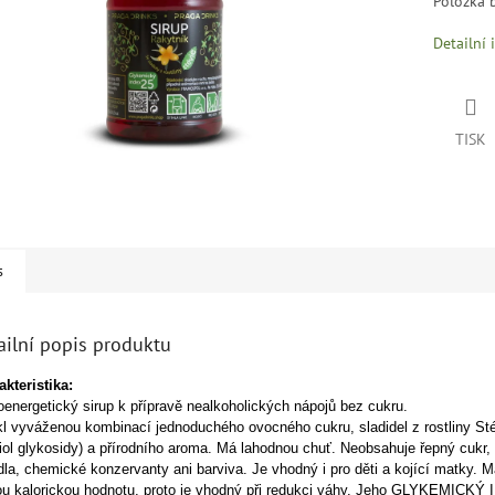
Položka 
Detailní 
TISK
s
ailní popis produktu
akteristika:
energetický sirup k přípravě nealkoholických nápojů bez cukru.
kl vyváženou kombinací jednoduchého ovocného cukru, sladidel z rostliny St
iol glykosidy) a přírodního aroma.
Má lahodnou chuť. Neobsahuje řepný cukr,
dla, chemické konzervanty ani barviva. Je vhodný i pro děti a kojící matky.
M
u kalorickou hodnotu, proto je vhodný při redukci váhy.
Jeho GLYKEMICKÝ I