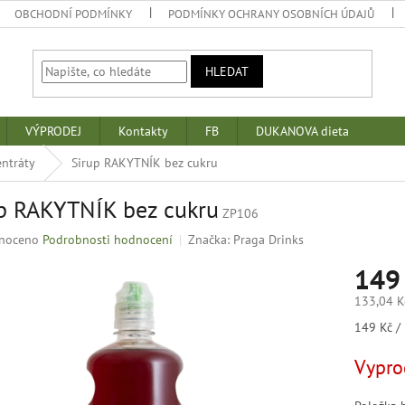
OBCHODNÍ PODMÍNKY
PODMÍNKY OCHRANY OSOBNÍCH ÚDAJŮ
HLEDAT
VÝPRODEJ
Kontakty
FB
DUKANOVA dieta
entráty
Sirup RAKYTNÍK bez cukru
p RAKYTNÍK bez cukru
ZP106
né
noceno
Podrobnosti hodnocení
Značka:
Praga Drinks
ní
149
u
133,04 K
Měrná
149 Kč / 
cena:
k.
Vypro