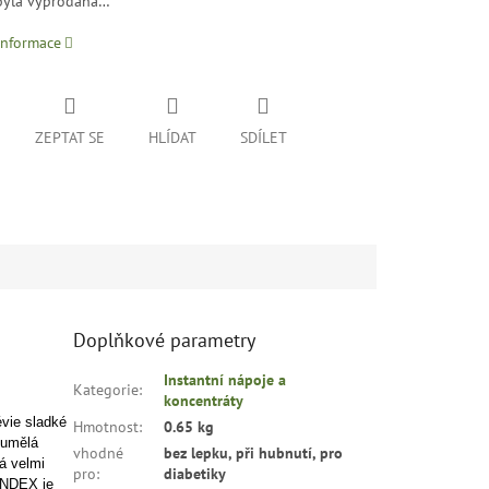
byla vyprodána…
informace
ZEPTAT SE
HLÍDAT
SDÍLET
Doplňkové parametry
Instantní nápoje a
Kategorie
:
koncentráty
évie sladké
Hmotnost
:
0.65 kg
 umělá
vhodné
bez lepku, při hubnutí, pro
á velmi
pro
:
diabetiky
NDEX je