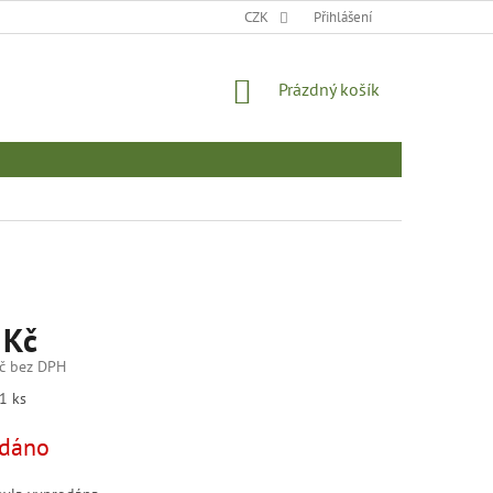
MOJE OBJEDNÁVKA
CZK
Přihlášení
NÁKUPNÍ
Prázdný košík
KOŠÍK
 Kč
č bez DPH
1 ks
dáno