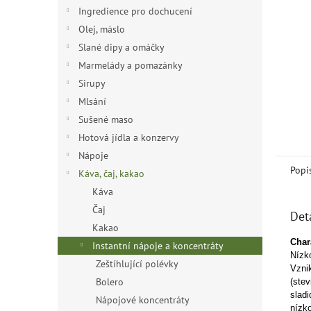
n
Ingredience pro dochucení
e
Olej, máslo
l
Slané dipy a omáčky
Marmelády a pomazánky
Sirupy
Mlsání
Sušené maso
Hotová jídla a konzervy
Nápoje
Popi
Káva, čaj, kakao
Káva
Čaj
Det
Kakao
Cha
r
Instantní nápoje a koncentráty
Nízko
Zeštíhlující polévky
Vzni
Bolero
(stev
sladi
Nápojové koncentráty
nízko