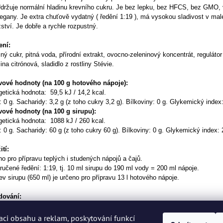
držuje normální hladinu krevního cukru.
Je bez lepku, bez HFCS, bez GMO, 
vegany.
Je extra chuťově vydatný ( ředění 1:19 ), má vysokou sladivost v ma
tví. Je dobře a rychle rozpustný.
ení:
ý cukr, pitná voda, přírodní extrakt, ovocno-zeleninový koncentrát, regulátor
ina citrónová, sladidlo z rostliny Stévie.
vové hodnoty (na 100 g hotového nápoje):
etická hodnota: 59,5 kJ / 14,2 kcal.
 0 g. Sacharidy: 3,2 g (z toho cukry 3,2 g). Bílkoviny: 0 g. Glykemický index
vové hodnoty (na 100 g sirupu):
getická hodnota: 1088 kJ / 260 kcal.
 0 g. Sacharidy: 60 g (z toho cukry 60 g). Bílkoviny: 0 g. Glykemický index: 
tí:
o pro přípravu teplých i studených nápojů a čajů.
učené ředění: 1:19, tj. 10 ml sirupu do 190 ml vody = 200 ml nápoje.
ev sirupu (650 ml) je určeno pro přípravu 13 l hotového nápoje.
dování:
dujte v suchu, nevystavujte přímému slunečnímu záření, případná sedimenta
du.
aci obsahu a reklam, poskytování funkcí