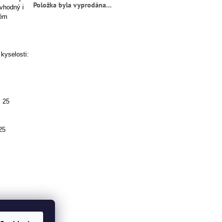
Položka byla vyprodána…
vhodný i
lém
 kyselosti:
: 25
25
ce není na