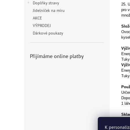
Doplňky stravy
25. U
pro 
Jídelníček na míru
množs
AKCE
VÝPRODEJ
Slož
Ovocn
Dárkové poukazy
kysel
Výži
Energ
Přijímáme online platby
Tuky:
Výži
Ener
Tuky:
Použi
Určen
Dopor
1 láh
Skla
Skla
záva
K personaliz