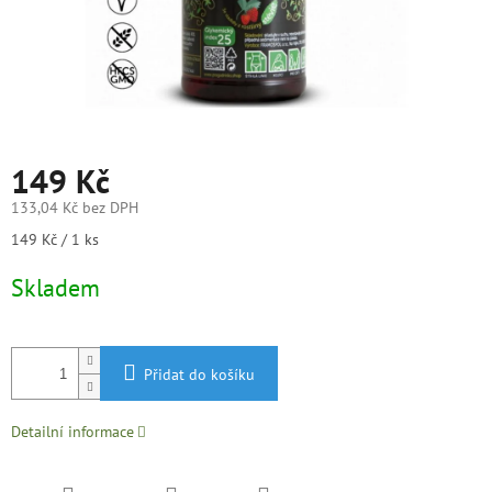
149 Kč
133,04 Kč bez DPH
Měrná
149 Kč / 1 ks
cena:
Skladem
Přidat do košíku
Detailní informace