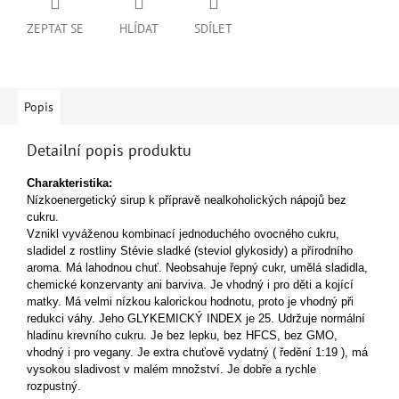
ZEPTAT SE
HLÍDAT
SDÍLET
Popis
Detailní popis produktu
Cha
rakteristika:
Nízkoenergetický sirup k přípravě nealkoholických nápojů bez
cukru.
Vznikl vyváženou kombinací jednoduchého ovocného cukru,
sladidel z rostliny Stévie sladké (steviol glykosidy) a přírodního
aroma.
Má lahodnou chuť. Neobsahuje řepný cukr, umělá sladidla,
chemické konzervanty ani barviva. Je vhodný i pro děti a kojící
matky.
Má velmi nízkou kalorickou hodnotu, proto je vhodný při
redukci váhy.
Jeho GLYKEMICKÝ INDEX je 25. Udržuje normální
hladinu krevního cukru.
Je bez lepku, bez HFCS, bez GMO,
vhodný i pro vegany.
Je extra chuťově vydatný ( ředění 1:19 ), má
vysokou sladivost v malém množství. Je dobře a rychle
rozpustný.