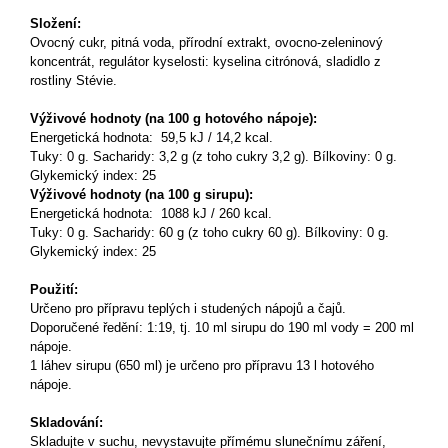
Složení:
Ovocný cukr, pitná voda, přírodní extrakt, ovocno-zeleninový
koncentrát, regulátor kyselosti: kyselina citrónová, sladidlo z
rostliny Stévie.
Výživové hodnoty (na 100 g hotového nápoje):
Energetická hodnota: 59,5 kJ / 14,2 kcal.
Tuky: 0 g. Sacharidy: 3,2 g (z toho cukry 3,2 g). Bílkoviny: 0 g.
Glykemický index: 25
Výživové hodnoty (na 100 g sirupu):
Energetická hodnota: 1088 kJ / 260 kcal.
Tuky: 0 g. Sacharidy: 60 g (z toho cukry 60 g). Bílkoviny: 0 g.
Glykemický index: 25
Použití:
Určeno pro přípravu teplých i studených nápojů a čajů.
Doporučené ředění: 1:19, tj. 10 ml sirupu do 190 ml vody = 200 ml
nápoje.
1 láhev sirupu (650 ml) je určeno pro přípravu 13 l hotového
nápoje.
Skladování:
Skladujte v suchu, nevystavujte přímému slunečnímu záření,