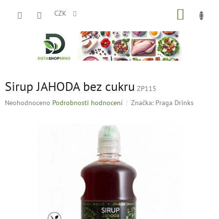
Přejít
NÁKUP
na
CZK
obsah
KOŠÍK
Sirup JAHODA bez cukru
ZP115
Průměrné
Neohodnoceno
Podrobnosti hodnocení
Značka:
Praga Drinks
hodnocení
produktu
je
0,0
z
5
hvězdiček.