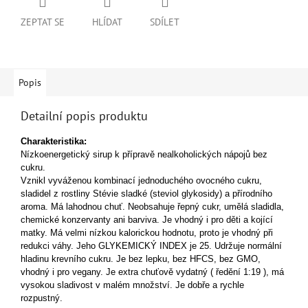
ZEPTAT SE
HLÍDAT
SDÍLET
Popis
Detailní popis produktu
Cha
rakteristika:
Nízkoenergetický sirup k přípravě nealkoholických nápojů bez
cukru.
Vznikl vyváženou kombinací jednoduchého ovocného cukru,
sladidel z rostliny Stévie sladké (steviol glykosidy) a přírodního
aroma.
Má lahodnou chuť. Neobsahuje řepný cukr, umělá sladidla,
chemické konzervanty ani barviva. Je vhodný i pro děti a kojící
matky.
Má velmi nízkou kalorickou hodnotu, proto je vhodný při
redukci váhy.
Jeho GLYKEMICKÝ INDEX je 25. Udržuje normální
hladinu krevního cukru.
Je bez lepku, bez HFCS, bez GMO,
vhodný i pro vegany.
Je extra chuťově vydatný ( ředění 1:19 ), má
vysokou sladivost v malém množství. Je dobře a rychle
rozpustný.