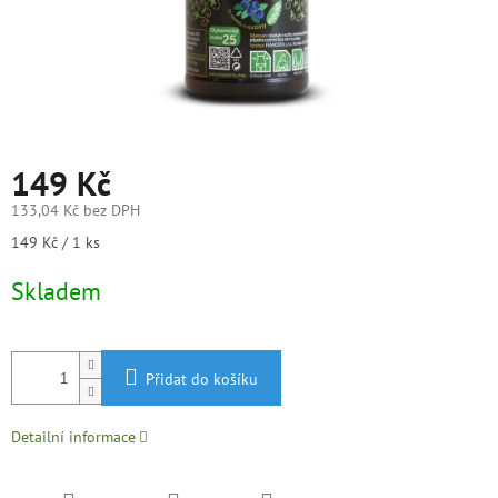
149 Kč
133,04 Kč bez DPH
Měrná
149 Kč / 1 ks
cena:
Skladem
Přidat do košíku
Detailní informace