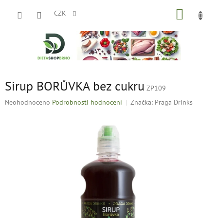
Přejít
NÁKUP
na
CZK
obsah
KOŠÍK
Sirup BORŮVKA bez cukru
ZP109
Průměrné
Neohodnoceno
Podrobnosti hodnocení
Značka:
Praga Drinks
hodnocení
produktu
je
0,0
z
5
hvězdiček.