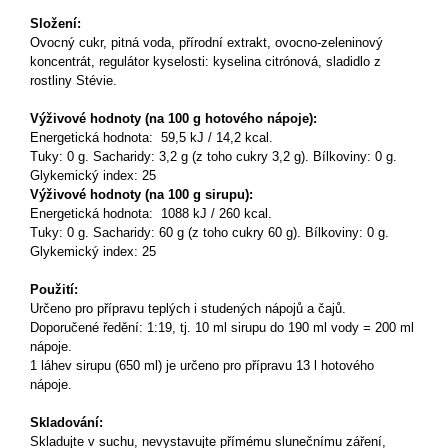
Složení:
Ovocný cukr, pitná voda, přírodní extrakt, ovocno-zeleninový
koncentrát, regulátor kyselosti: kyselina citrónová, sladidlo z
rostliny Stévie.
Výživové hodnoty (na 100 g hotového nápoje):
Energetická hodnota: 59,5 kJ / 14,2 kcal.
Tuky: 0 g. Sacharidy: 3,2 g (z toho cukry 3,2 g). Bílkoviny: 0 g.
Glykemický index: 25
Výživové hodnoty (na 100 g sirupu):
Energetická hodnota: 1088 kJ / 260 kcal.
Tuky: 0 g. Sacharidy: 60 g (z toho cukry 60 g). Bílkoviny: 0 g.
Glykemický index: 25
Použití:
Určeno pro přípravu teplých i studených nápojů a čajů.
Doporučené ředění: 1:19, tj. 10 ml sirupu do 190 ml vody = 200 ml
nápoje.
1 láhev sirupu (650 ml) je určeno pro přípravu 13 l hotového
nápoje.
Skladování:
Skladujte v suchu, nevystavujte přímému slunečnímu záření,