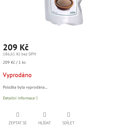
209 Kč
186,61 Kč bez DPH
Měrná
209 Kč / 1 ks
cena:
Vyprodáno
Položka byla vyprodána…
Detailní informace
ZEPTAT SE
HLÍDAT
SDÍLET