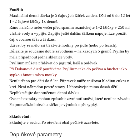
Použití:
Maximální denní dávka je 5 čajových lžiček za den. Děti od 6 do 12 let
1 - 2 čajové lžičky 1x denně.
Ráno nalačno nebo večer před spaním rozmíchejte 1–2 lžičky v 250 ml
vlažné vody a vypijte. Zapijte ještě dalším šálkem nápoje. Lze použít
čaj, ovocnou šťávu či džus.
Užívat by se mělo asi tři čtvrtě hodiny po jídle (nebo po lécích).
Důležité je současné dobré zavodnění – na každých 5 gramů Psyllia by
měla připadnout jedna sklenice vody.
Psyllium můžete přidávat do jogurtů, kaší a polévek.
Při Dukanově dietě používáme Psyllium také do pečiva a buchet jako
sypkou hmotu místo mouky.
Není určeno pro děti do 6 let. Přípravek může snižovat hladinu cukru v
krvi. Není náhradou pestré stravy. Uchovávejte mimo dosah dětí.
Nepřekračujte doporučenou denní dávku.
Ovocné extrakty mohou způsobit ztvrdnutí směsi, které není na závadu.
Po promačkání obsahu sáčku je výrobek opět sypký.
Skladování:
Skladujte v suchu. Po otevření obal pečlivě uzavřete.
Doplňkové parametry