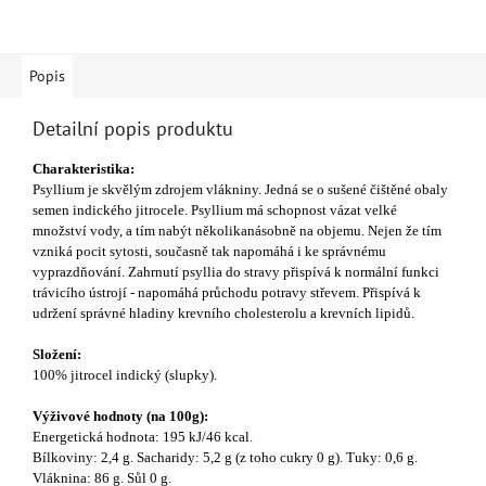
Popis
Detailní popis produktu
Charakteristika:
Psyllium je skvělým zdrojem vlákniny. Jedná se o sušené čištěné obaly
semen indického jitrocele. Psyllium má schopnost vázat velké
množství vody, a tím nabýt několikanásobně na objemu. Nejen že tím
vzniká pocit sytosti, současně tak napomáhá i ke správnému
vyprazdňování. Zahrnutí psyllia do stravy přispívá k normální funkci
trávicího ústrojí - napomáhá průchodu potravy střevem. Přispívá k
udržení správné hladiny krevního cholesterolu a krevních lipidů.
Složení:
100% jitrocel indický (slupky).
Výživové hodnoty (na 100g):
Energetická hodnota: 195 kJ/46 kcal.
Bílkoviny: 2,4 g. Sacharidy: 5,2 g (z toho cukry 0 g). Tuky: 0,6 g.
Vláknina: 86 g. Sůl 0 g.