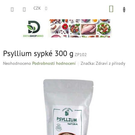
Přejít
NÁKUP
na
CZK
obsah
KOŠÍK
Psyllium sypké 300 g
ZP102
Průměrné
Neohodnoceno
Podrobnosti hodnocení
Značka:
Zdraví z přírody
hodnocení
produktu
je
0,0
z
5
hvězdiček.