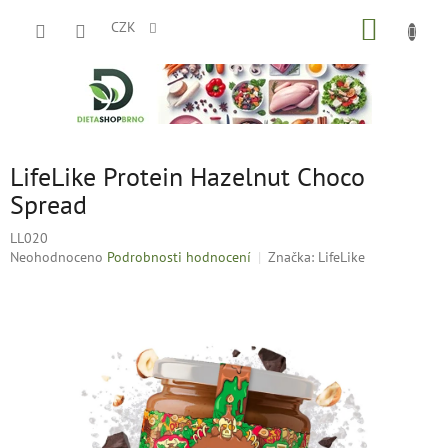
Přejít
NÁKUP
na
CZK
obsah
KOŠÍK
LifeLike Protein Hazelnut Choco
Spread
LL020
Průměrné
Neohodnoceno
Podrobnosti hodnocení
Značka:
LifeLike
hodnocení
produktu
je
0,0
z
5
hvězdiček.