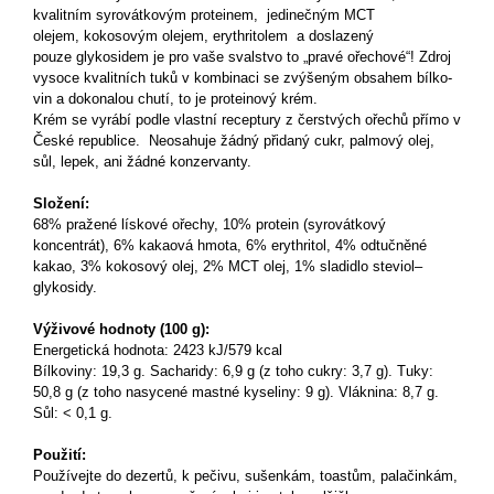
kvalitním syro­vátkovým proteinem, je­dinečným MCT
olejem, kokosovým olejem, erythrito­lem a doslazený
pouze glykosi­dem je pro vaše svalstvo to „pravé ořechové“!
Zdroj
vysoce kvalitních tuků v kombinaci se zvýšeným obsahem bílko­
vin a dokonalou chutí, to je proteinový krém.
Krém se vyrábí podle vlastní receptury z čerstvých ořechů přímo v
České republice.
Neosahuje žádný přidaný cukr, palmový olej,
sůl, lepek, ani žádné konzervanty.
Složení:
68% pražené lískové ořechy, 10% protein (syrovátkový
koncentrát), 6% kakaová hmota, 6% erythritol, 4% odtučněné
kakao, 3% kokosový olej, 2% MCT olej, 1% sladidlo steviol–
glykosidy.
Výživové hodnoty (100 g):
Energetická hodnota: 2423 kJ/579 kcal
Bílkoviny: 19,3 g. Sacharidy: 6,9 g (z toho cukry: 3,7 g). Tuky:
50,8 g (z toho nasycené mastné kyseliny: 9 g). Vláknina: 8,7 g.
Sůl: < 0,1 g.
Použití:
Používejte do dezertů, k pečivu, sušenkám, toastům, palačinkám,