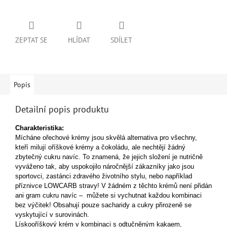
ZEPTAT SE
HLÍDAT
SDÍLET
Popis
Detailní popis produktu
Charakteristika:
Mícháne ořechové krémy jsou skvělá alternativa pro všechny,
kteří milují oříškové krémy a čokoládu, ale nechtějí žádný
zbytečný cukru navíc. To znamená, že jejich složení je nutričně
vyváženo tak, aby uspokojilo náročnější zákazníky jako jsou
sportovci, zastánci zdravého životního stylu, nebo například
příznivce LOWCARB stravy! V žádném z těchto krémů není přidán
ani gram cukru navíc – můžete si vychutnat každou kombinaci
bez výčitek! Obsahují pouze sacharidy a cukry přirozeně se
vyskytující v surovinách.
Lískooříškový krém v kombinaci s odtučněným kakaem,