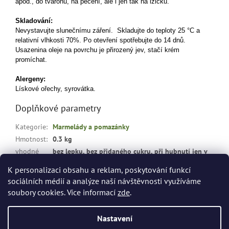
apod., do tvarohu, na pečení, ale i jen tak na lžičku.
Skladování:
Nevystavujte slunečnímu záření. Skladujte do teploty 25 °C a
relativní vlhkosti 70%. Po otevření spotřebujte do 14 dnů.
Usazenina oleje na povrchu je přirozený jev, stačí krém
promíchat.
Alergeny:
Lískové ořechy, syrovátka.
Doplňkové parametry
Kategorie
:
Marmelády a pomazánky
Hmotnost
:
0.3 kg
vhodné
bez lepku, bez přidaného cukru, při hubnutí jen v
pro
:
omezeném množství, pro sportovce
K personalizaci obsahu a reklam, poskytování funkcí
sociálních médií a analýze naší návštěvnosti využíváme
Z
soubory cookies. Více informací
zde
.
á
Vytvořil Shoptet
p
Nastavení
a