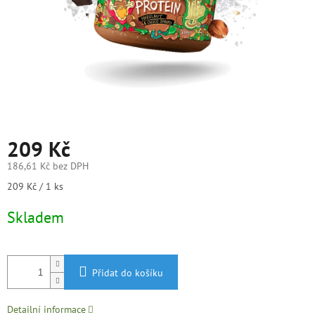
209 Kč
186,61 Kč bez DPH
Měrná
209 Kč / 1 ks
cena:
Skladem
Přidat do košíku
Detailní informace