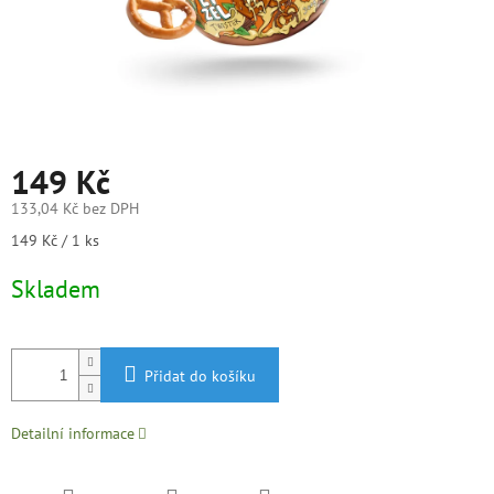
149 Kč
133,04 Kč bez DPH
Měrná
149 Kč / 1 ks
cena:
Skladem
Přidat do košíku
Detailní informace