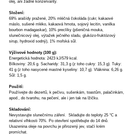
olej, ani žádné konzervanty.
Složení:
69% arašídy pražené, 20% mléčná čokoláda (cukr, kakaové
máslo, sušené mléko, kakaová hmota, sojový lecitin, vanilka
bourbon madagaskar), 10% preclíky (pšeničná mouka,
slunečnicový olej, výtažek ječného sladu, glukózo-fruktózový
sirup, hydroxid sodný), 1% mořská sůl.
Výživové hodnoty (100 g):
Energetická hodnota: 2423 kJ/579 kcal.
Bílkoviny: 20,6 g. Sacharidy: 31,3 g (z toho cukry: 15,3 g). Tuky:
41 g (z toho nasycené mastné kyseliny: 10,7 g). Vláknina: 6,26 g.
Sůl: 1,5 g.
Použití:
Používejte do dezertů, k pečivu, sušenkám, toastům, palačinkám,
apod., do tvarohu, na pečení, ale i jen tak na lžičku.
Skladování:
Nevystavujte slunečnímu záření. Skladujte do teploty 25 °C a
relativní vlhkosti 70%. Po otevření spotřebujte do 14 dnů.
Usazenina oleje na povrchu je přirozený jev, stačí krém
promíchat.