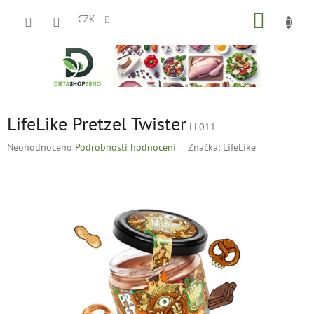
Přejít
NÁKUP
na
CZK
obsah
KOŠÍK
LifeLike Pretzel Twister
LL011
Průměrné
Neohodnoceno
Podrobnosti hodnocení
Značka:
LifeLike
hodnocení
produktu
je
0,0
z
5
hvězdiček.