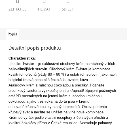
ZEPTAT SE
HLÍDAT
SDÍLET
Popis
Detailní popis produktu
Charakteristika:
LifeLike Twister – je exklusivní ořechový krém namíchaný z těch
nejkvalitnějších surovin. Ořechový krém Twister je kombinace
kvalitních ořechů (vždy 80 – 90 %) a ostatních surovin, jako např.
belgická tmavá nebo bílá čokoláda, ovoce, káva…
Arašídový krém s mléčnou čokoládou a preclíky.
Poznejte
preclíkový twister a vyzkoušejte sílu křupnutí!
Spojení pražených
arašídů rozemletých na jemný krém s lahodnou mléčnou
čokoládou a jako třešnička na dortu jsou v krému
schované křupavé kousky slaných preclíků. Objevujte tento
křupavý svět a nechte se unášet na vlně nové kombinace.
Krém se vyrábí podle vlastní receptury z čerstvých ořechů a
kvalitní čokolády přímo v České republice. Neosahuje palmový